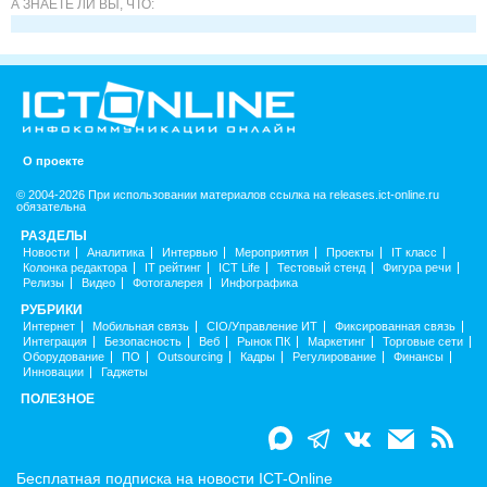
А ЗНАЕТЕ ЛИ ВЫ, ЧТО:
О проекте
© 2004-2026 При использовании материалов ссылка на releases.ict-online.ru
обязательна
РАЗДЕЛЫ
Новости
Аналитика
Интервью
Мероприятия
Проекты
IT класс
Колонка редактора
IT рейтинг
ICT Life
Тестовый стенд
Фигура речи
Релизы
Видео
Фотогалерея
Инфографика
РУБРИКИ
Интернет
Мобильная связь
CIO/Управление ИТ
Фиксированная связь
Интеграция
Безопасность
Веб
Рынок ПК
Маркетинг
Торговые сети
Оборудование
ПО
Outsourcing
Кадры
Регулирование
Финансы
Инновации
Гаджеты
ПОЛЕЗНОЕ
Бесплатная подписка на новости ICT-Online