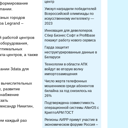
центр
- формирование
мпании.
Умскул наградили победителей
Всероссийской олимпиады по
зных городов
искусственному интеллекту —
ра Legrand –
2023
Инновация для девелоперов.
Сбер Бизнес Софт и Profitbase
й работой центров
покажут работу нового сервиса
 оборудования,
Гарда защитит
оптимальных
неструктурированные данные в
а-центров, а также
Беларуси
Технологии в области АПК
ании 3data для
войдут во вторую волну
импортозамещения
Число жертв телефонных
и вычислительных
мошенников среди абонентов
, развитие
билайна за год снизилось на
оснабжение
26%
зать
Подтверждена совместимость
лександр Никитин,
операционной системы AlterOS с
КриптоАРМ ГОСТ
Регионы АИРР примут участие в
ием каждый раз
экономическом форуме Россия –