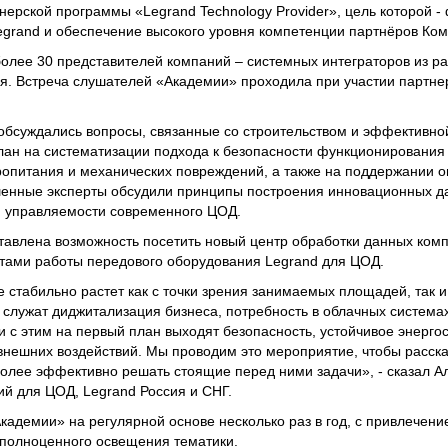
тнерской программы «Legrand Technology Provider», цель которой 
Legrand и обеспечение высокого уровня компетенции партнёров Ко
олее 30 представителей компаний – системных интеграторов из ра
ья. Встреча слушателей «Академии» проходила при участии партне
обсуждались вопросы, связанные со строительством и эффективно
лан на систематизации подхода к безопасности функционирования
тропитания и механических повреждений, а также на поддержании 
енные эксперты обсудили принципы построения инновационных дат
 управляемости современного ЦОД.
авлена возможность посетить новый центр обработки данных комп
ктами работы передового оборудования Legrand для ЦОД.
е стабильно растет как с точки зрения занимаемых площадей, так 
служат диджитализация бизнеса, потребность в облачных системах
зи с этим на первый план выходят безопасность, устойчивое энерг
внешних воздействий. Мы проводим это мероприятие, чтобы расска
более эффективно решать стоящие перед ними задачи», - сказал А
й для ЦОД, Legrand Россия и СНГ.
кадемии» на регулярной основе несколько раз в год, с привлечен
 полноценного освещения тематики.