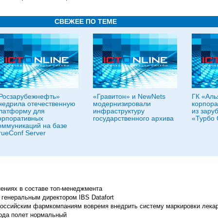
СВЕЖЕЕ ПО ТЕМЕ
Росзарубежнефть»
«Гравитон» и NewNets
ГК «Аль
недрила отечественную
модернизировали
корпора
латформу для
инфраструктуру
из зару
орпоративных
государственного архива
«Турбо 
оммуникаций на базе
rueConf Server
енениях в составе топ-менеджмента
генеральным директором IBS Datafort
т российским фармкомпаниям вовремя внедрить систему маркировки лека
ода полет нормальный