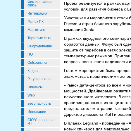
Фиксированная
Проект реализуется в рамках пар
связь
условий для развития бизнеса с 
Интеграция
Участниками мероприятия стали б
Рынок ПК
России и стран ближнего зарубеж
компании 3data.
Маркетинг
Торговые сети
В рамках двухдневного семинара 
обработки данных. Фокус был сде
Оборудование
защите от перебоев в сетях элек
ПО
температурных режимов. Приглаш
вопросы повышения надежности и
Outsourcing
Гостям мероприятия была предост
Кадры
знакомства с практическими аспе
Регулирование
«Рынок дата-центров во всем мир
Финансы
мощностей. Драйверами развития 
Web
искусственного интеллекта. В свя
хранилищ данных и их защита от 
Безопасность
представителем отрасли, как наи
Инновации
Директор дивизиона ИБП и решени
CIO/Управление
В планах Legrand - проведение «А
ИТ
новых спикеров для максимально