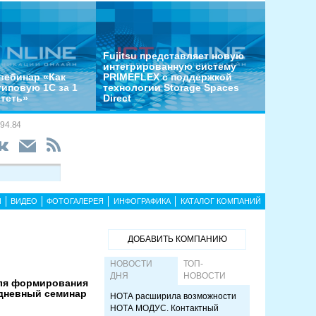
Fujitsu представляет новую
интегрированную систему
вебинар «Как
PRIMEFLEX с поддержкой
типовую 1С за 1
технологии Storage Spaces
отеть»
Direct
94.84
Ы
ВИДЕО
ФОТОГАЛЕРЕЯ
ИНФОГРАФИКА
КАТАЛОГ КОМПАНИЙ
ДОБАВИТЬ КОМПАНИЮ
НОВОСТИ
ТОП-
ДНЯ
НОВОСТИ
для формирования
хдневный семинар
НОТА расширила возможности
НОТА МОДУС. Контактный