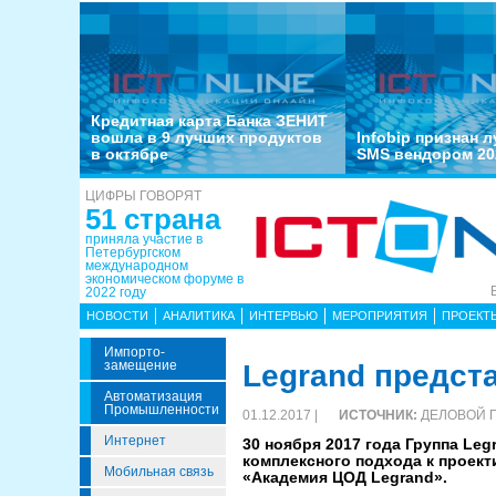
Кредитная карта Банка ЗЕНИТ
вошла в 9 лучших продуктов
Infobip признан 
в октябре
SMS вендором 20
ЦИФРЫ ГОВОРЯТ
51 страна
приняла участие в
Петербургском
международном
экономическом форуме в
2022 году
НОВОСТИ
АНАЛИТИКА
ИНТЕРВЬЮ
МЕРОПРИЯТИЯ
ПРОЕКТ
Импорто­
Замещение
Legrand предст
Автоматизация
Промышленности
01.12.2017 |
ИСТОЧНИК:
ДЕЛОВОЙ 
Интернет
30 ноября 2017 года Группа L
комплексного подхода к проек
Мобильная связь
«Академия ЦОД Legrand».