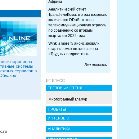
Африка
Аналитический отчет
ТрансТелеКома: в 5 раз возросло
количество DDoS-атак на
телекоммуникационную отрасль
по сравнению со вторым
кварталом 2022 года
Wink и more.tv анонсировали
старт съемок пятого сезона
«Трудных подростков»
янс» перенесла
Все новости
тивные системы
бежных сервисов в
Облако»
ИТ-КЛАСС
ТЕСТОВЫЙ СТЕНД
Многогранный гламур
ПРОЕКТЫ
ИНТЕРВЬЮ
АНАЛИТИКА
рств