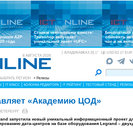
Станем чемпионами вместе:
Бесплатный 
лучшим A2P
Триколор запускает
обновить не
20 года
уникальный пакет «UFC»
час и не всп
ВЛАДИКАВКАЗ
29.1
°
ЦБ
USD 82.17 EUR 
8 АВГУСТА 2026
ВЫБРАТЬ РЕГИОН
> Релизы
Ы
IT КЛАСС
КОЛОНКА РЕДАКТОРА
IT РЕЙТИНГ
ТЕСТОВЫЙ СТЕНД
РЕЛИЗ
авляет «Академию ЦОД»
ПЕТЕРБУРГ
egrand запустила новый уникальный информационный проект 
тированию дата-центров на базе оборудования Legrand – дву