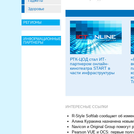
Гаджеты
Здоровье
РЕГИОНЫ
ИНФОРМАЦИОННЫЕ
ПАРТНЕРЫ
РТК-ЦОД стал ИТ-
«
партнером онлайн-
в
кинотеатра START в
п
части инфраструктуры
к
к
T
ИНТЕРЕСНЫЕ ССЫЛКИ
R-Style Softlab сообщает об изм
Алина Куракина назначена новым 
Navicon и Original Group помогу
Pearson VUE и OCS: первые полг