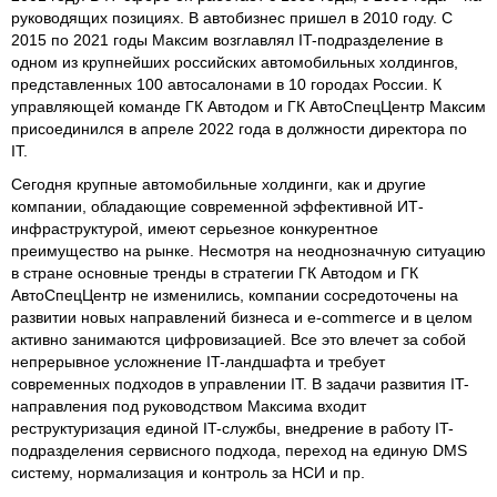
руководящих позициях. В автобизнес пришел в 2010 году. С
2015 по 2021 годы Максим возглавлял IT-подразделение в
одном из крупнейших российских автомобильных холдингов,
представленных 100 автосалонами в 10 городах России. К
управляющей команде ГК Автодом и ГК АвтоСпецЦентр Максим
присоединился в апреле 2022 года в должности директора по
IT.
Сегодня крупные автомобильные холдинги, как и другие
компании, обладающие современной эффективной ИТ-
инфраструктурой, имеют серьезное конкурентное
преимущество на рынке. Несмотря на неоднозначную ситуацию
в стране основные тренды в стратегии ГК Автодом и ГК
АвтоСпецЦентр не изменились, компании сосредоточены на
развитии новых направлений бизнеса и e-commerce и в целом
активно занимаются цифровизацией. Все это влечет за собой
непрерывное усложнение IT-ландшафта и требует
современных подходов в управлении IT. В задачи развития IT-
направления под руководством Максима входит
реструктуризация единой IT-службы, внедрение в работу IT-
подразделения сервисного подхода, переход на единую DMS
систему, нормализация и контроль за НСИ и пр.