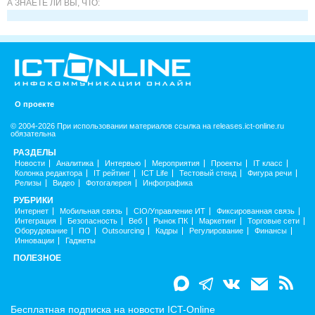
А ЗНАЕТЕ ЛИ ВЫ, ЧТО:
О проекте
© 2004-2026 При использовании материалов ссылка на releases.ict-online.ru
обязательна
РАЗДЕЛЫ
Новости
Аналитика
Интервью
Мероприятия
Проекты
IT класс
Колонка редактора
IT рейтинг
ICT Life
Тестовый стенд
Фигура речи
Релизы
Видео
Фотогалерея
Инфографика
РУБРИКИ
Интернет
Мобильная связь
CIO/Управление ИТ
Фиксированная связь
Интеграция
Безопасность
Веб
Рынок ПК
Маркетинг
Торговые сети
Оборудование
ПО
Outsourcing
Кадры
Регулирование
Финансы
Инновации
Гаджеты
ПОЛЕЗНОЕ
Бесплатная подписка на новости ICT-Online