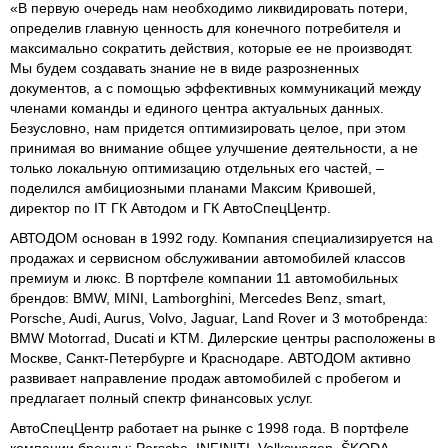
«В первую очередь нам необходимо ликвидировать потери,
определив главную ценность для конечного потребителя и
максимально сократить действия, которые ее не производят.
Мы будем создавать знание не в виде разрозненных
документов, а с помощью эффективных коммуникаций между
членами команды и единого центра актуальных данных.
Безусловно, нам придется оптимизировать целое, при этом
принимая во внимание общее улучшение деятельности, а не
только локальную оптимизацию отдельных его частей, –
поделился амбициозными планами Максим Кривошей,
директор по IT ГК Автодом и ГК АвтоСпецЦентр.
АВТОДОМ основан в 1992 году. Компания специализируется на
продажах и сервисном обслуживании автомобилей классов
премиум и люкс. В портфеле компании 11 автомобильных
брендов: BMW, MINI, Lamborghini, Mercedes Benz, smart,
Porsche, Audi, Aurus, Volvo, Jaguar, Land Rover и 3 мотобренда:
BMW Motorrad, Ducati и KTM. Дилерские центры расположены в
Москве, Санкт-Петербурге и Краснодаре. АВТОДОМ активно
развивает направление продаж автомобилей с пробегом и
предлагает полный спектр финансовых услуг.
АвтоСпецЦентр работает на рынке с 1998 года. В портфеле