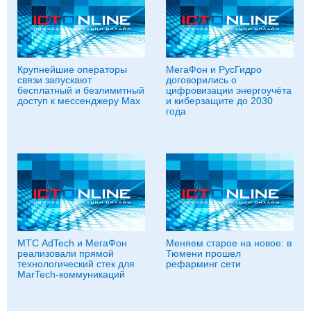
Крупнейшие операторы
МегаФон и РусГидро
связи запускают
договорились о
бесплатный и безлимитный
цифровизации энергоучёта
доступ к мессенджеру Мах
и киберзащите до 2030
года
МТС AdTech и МегаФон
Меняем старое на новое: в
реализовали прямой
Тюмени прошел
технологический стек для
рефарминг сети
MarTech-коммуникаций