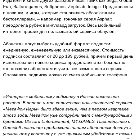
издателя и хитам других разработчиков, таких как Sega, Global
Fun, Baltoro games, Softgames, Zeptolab, Inlogic. Представлены
и новинки, и игры, которые становились абсолютными
бестселлерами, – например, гоночная серия Asphalt
преодолела рубеж в миллиард загрузок. Весь мобильный
интернет-трафик для пользователей сервиса обнулён.
Абоненты могут выбрать удобный формат подписки:
ежедневную, еженедельную или ежемесячную. Стоимость
подписки составляет от 20 до 199 рублей, причём первый день
использования нового сервиса предоставляется бесплатно –
это позволит абонентам изучить все возможности сервиса.
Оплачивать подписку можно со счета мобильного телефона.
«Интерес к мобильному геймингу в России постоянно
растет. В апреле и мае количество пользователей сервиса
«МегаФон Игры» было вдвое выше, чем в первом квартале
этого года. МегаФон уже сотрудничает с международными
брендами Blizzard Entertainment, MY.GAMES. Партнёрство с
Gameloft позволит предложить нашим абонентам доступ к
уникальному контенту с уже привычным удобством с точки