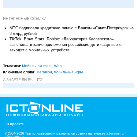
ИНТЕРЕСНЫЕ ССЫЛКИ
МТС подписала кредитную линию с Банком «Санкт-Петербург» на
3 млрд рублей
TikTok, Brawl Stars, Roblox: «Лаборатория Касперского»
выяснила, в какие приложения российские дети чаще всего
заходят с мобильных устройств
Тематики:
Мобильная связь
,
Web
Ключевые слова:
МегаФон
,
мобильные игры
А ЗНАЕТЕ ЛИ ВЫ, ЧТО:
О проекте
© 2004-2026 При использовании материалов ссылка на releases.ict-online.ru
обязательна