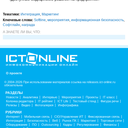
Тематики:
Интеграция
,
Маркетинг
Ключевые слова:
Softline
,
мероприятия
,
информационная безопасность
,
Софтлайн
,
награда
А ЗНАЕТЕ ЛИ ВЫ, ЧТО:
О проекте
© 2004-2026 При использовании материалов ссылка на releases.ict-online.ru
обязательна
РАЗДЕЛЫ
Новости
Аналитика
Интервью
Мероприятия
Проекты
IT класс
Колонка редактора
IT рейтинг
ICT Life
Тестовый стенд
Фигура речи
Релизы
Видео
Фотогалерея
Инфографика
РУБРИКИ
Интернет
Мобильная связь
CIO/Управление ИТ
Фиксированная связь
Интеграция
Безопасность
Веб
Рынок ПК
Маркетинг
Торговые сети
Оборудование
ПО
Outsourcing
Кадры
Регулирование
Финансы