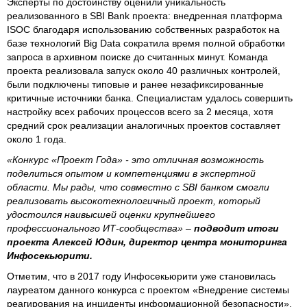
Эксперты по достоинству оценили уникальность
реализованного в SBI Bank проекта: внедренная платформа
ISOC благодаря использованию собственных разработок на
базе технологий Big Data сократила время полной обработки
запроса в архивном поиске до считанных минут. Команда
проекта реализовала запуск около 40 различных контролей,
были подключены типовые и ранее незафиксированные
критичные источники банка. Специалистам удалось совершить
настройку всех рабочих процессов всего за 2 месяца, хотя
средний срок реализации аналогичных проектов составляет
около 1 года.
«Конкурс «Проект Года» - это отличная возможность
поделиться опытом и компетенциями в экспертной
области. Мы рады, что совместно с SBI банком смогли
реализовать высокотехнологичный проект, который
удостоился наивысшей оценки крупнейшего
профессионального ИТ-сообщества» –
подводит итоги
проекта Алексей Юдин, директор центра мониторинга
Инфосекьюрити.
Отметим, что в 2017 году Инфосекьюрити уже становилась
лауреатом данного конкурса с проектом «Внедрение системы
реагирования на инциденты информационной безопасности»,