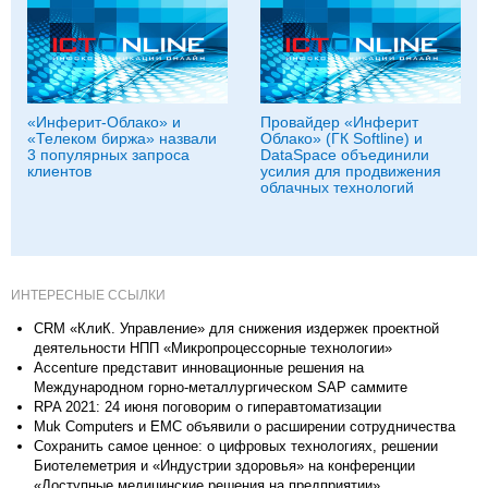
«Инферит-Облако» и
Провайдер «Инферит
«Телеком биржа» назвали
Облако» (ГК Softline) и
3 популярных запроса
DataSpace объединили
клиентов
усилия для продвижения
облачных технологий
ИНТЕРЕСНЫЕ ССЫЛКИ
CRM «КлиК. Управление» для снижения издержек проектной
деятельности НПП «Микропроцессорные технологии»
Accenture представит инновационные решения на
Международном горно-металлургическом SAP саммите
RPA 2021: 24 июня поговорим о гиперавтоматизации
Muk Computers и EMC объявили о расширении сотрудничества
Сохранить самое ценное: о цифровых технологиях, решении
Биотелеметрия и «Индустрии здоровья» на конференции
«Доступные медицинские решения на предприятии»