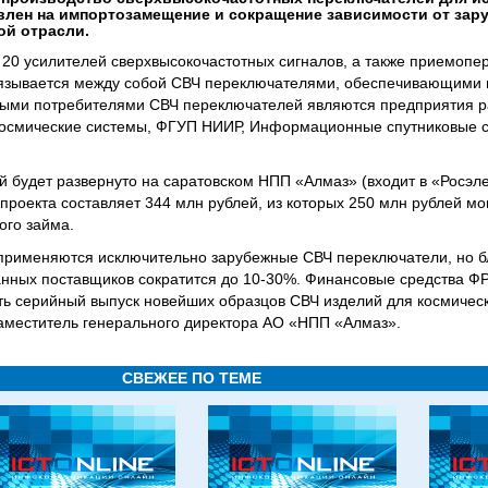
авлен на импортозамещение и сокращение зависимости от зар
ой отрасли.
о 20 усилителей сверхвысокочастотных сигналов, а также приемоп
вязывается между собой СВЧ переключателями, обеспечивающими 
ми потребителями СВЧ переключателей являются предприятия р
 космические системы, ФГУП НИИР, Информационные спутниковые 
 будет развернуто на саратовском НПП «Алмаз» (входит в «Росэле
роекта составляет 344 млн рублей, из которых 250 млн рублей мо
ого займа.
 применяются исключительно зарубежные СВЧ переключатели, но б
анных поставщиков сократится до 10-30%. Финансовые средства Ф
ть серийный выпуск новейших образцов СВЧ изделий для космичес
аместитель генерального директора АО «НПП «Алмаз».
СВЕЖЕЕ ПО ТЕМЕ