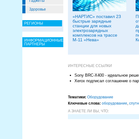
Гаджеты
Здоровье
«НАРТИС» поставил 23
П
быстрые зарядные
о
РЕГИОНЫ
станции для новых
д
электрозарядных
п
комплексов на трассе
п
М-11 «Нева»
К
ИНФОРМАЦИОННЫЕ
ПАРТНЕРЫ
ИНТЕРЕСНЫЕ ССЫЛКИ
Sony BRC-X400 - идеальное реше
Xerox подписал соглашение о па
Тематики:
Оборудование
Ключевые слова:
оборудование
,
спутн
А ЗНАЕТЕ ЛИ ВЫ, ЧТО: