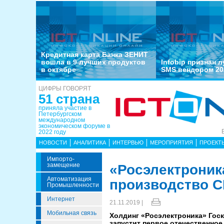
Кредитная карта Банка ЗЕНИТ
вошла в 9 лучших продуктов
Infobip признан 
в октябре
SMS вендором 20
ЦИФРЫ ГОВОРЯТ
51 страна
приняла участие в
Петербургском
международном
экономическом форуме в
2022 году
НОВОСТИ
АНАЛИТИКА
ИНТЕРВЬЮ
МЕРОПРИЯТИЯ
ПРОЕКТ
Импорто­
Замещение
«Росэлектроник
Автоматизация
производство С
Промышленности
Интернет
21.11.2019 |
Мобильная связь
Холдинг «Росэлектроника» Гос
запустит первое отечественно