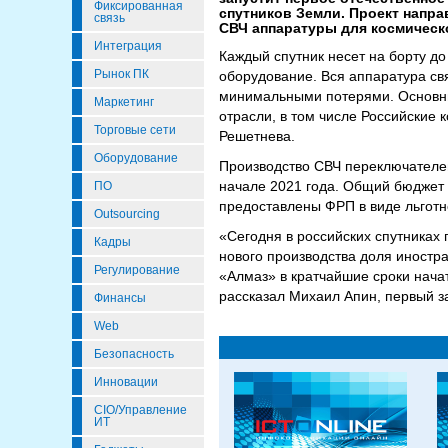
Фиксированная
спутников Земли. Проект напр
связь
СВЧ аппаратуры для космическ
Интеграция
Каждый спутник несет на борту д
Рынок ПК
оборудование. Вся аппаратура с
минимальными потерями. Основны
Маркетинг
отрасли, в том числе Российские
Торговые сети
Решетнева.
Оборудование
Производство СВЧ переключателей
начале 2021 года. Общий бюджет п
ПО
предоставлены ФРП в виде льготн
Outsourcing
«Сегодня в российских спутниках
Кадры
нового производства доля иностр
Регулирование
«Алмаз» в кратчайшие сроки нача
рассказал Михаил Апин, первый з
Финансы
Web
Безопасность
Инновации
CIO/Управление
ИТ