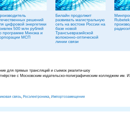
роизводитель
Билайн продолжит
Минпро
течественных решений
развивать магистральную
Rubetek
ля цифровой энергетики
сеть на востоке России на
произво
ривлек 500 млн рублей
базе новой
радиоэл
о программе Минэка и
Трансъевразийской
орпорации МСП
волоконно-оптической
линии связи
ние для прямых трансляций и съемок реалити-шоу
ртнёрстве с Московским издательско-полиграфическим колледжем им. И
иковая связь
,
Росэлектроника
,
Импорто­замещение