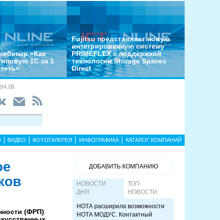
Fujitsu представляет новую
интегрированную систему
вебинар «Как
PRIMEFLEX с поддержкой
типовую 1С за 1
технологии Storage Spaces
отеть»
Direct
94.06
Ы
ВИДЕО
ФОТОГАЛЕРЕЯ
ИНФОГРАФИКА
КАТАЛОГ КОМПАНИЙ
ое
ДОБАВИТЬ КОМПАНИЮ
ков
НОВОСТИ
ТОП-
ДНЯ
НОВОСТИ
НОТА расширила возможности
нности (ФРП)
НОТА МОДУС. Контактный
скусственных