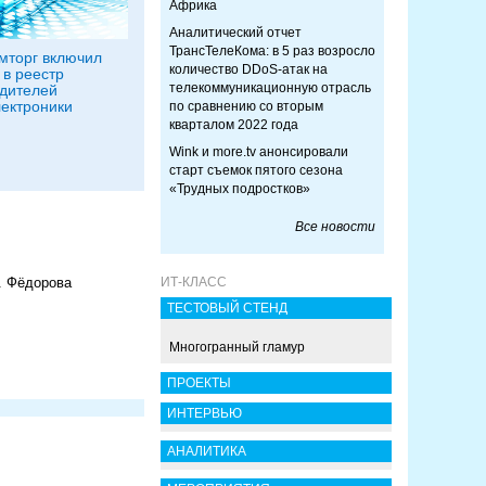
Африка
Аналитический отчет
ТрансТелеКома: в 5 раз возросло
мторг включил
количество DDoS-атак на
 в реестр
телекоммуникационную отрасль
дителей
ектроники
по сравнению со вторым
кварталом 2022 года
Wink и more.tv анонсировали
старт съемок пятого сезона
«Трудных подростков»
Все новости
. Фёдорова
ИТ-КЛАСС
ТЕСТОВЫЙ СТЕНД
Многогранный гламур
ПРОЕКТЫ
ИНТЕРВЬЮ
АНАЛИТИКА