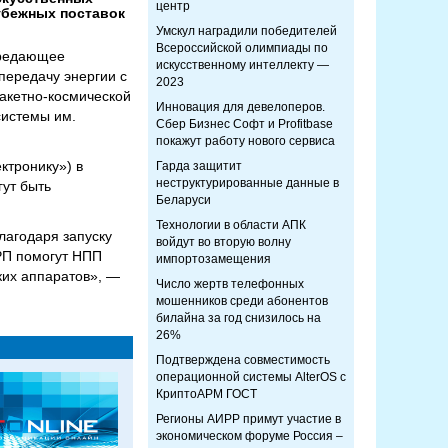
центр
убежных поставок
Умскул наградили победителей
Всероссийской олимпиады по
ередающее
искусственному интеллекту —
передачу энергии с
2023
акетно-космической
Инновация для девелоперов.
системы им.
Сбер Бизнес Софт и Profitbase
покажут работу нового сервиса
ктронику») в
Гарда защитит
неструктурированные данные в
гут быть
Беларуси
Технологии в области АПК
лагодаря запуску
войдут во вторую волну
РП помогут НПП
импортозамещения
ких аппаратов», —
Число жертв телефонных
мошенников среди абонентов
билайна за год снизилось на
26%
Подтверждена совместимость
операционной системы AlterOS с
КриптоАРМ ГОСТ
Регионы АИРР примут участие в
экономическом форуме Россия –