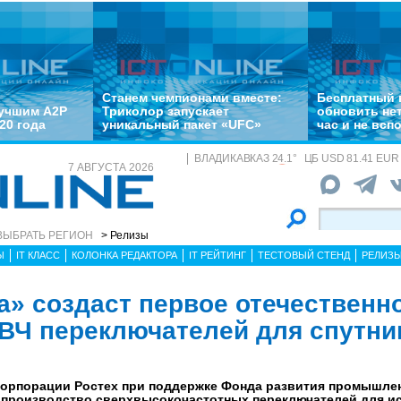
Станем чемпионами вместе:
Бесплатный 
лучшим A2P
Триколор запускает
обновить не
20 года
уникальный пакет «UFC»
час и не всп
ВЛАДИКАВКАЗ
24.1
°
ЦБ
USD 81.41 EUR 
7 АВГУСТА 2026
ВЫБРАТЬ РЕГИОН
> Релизы
Ы
IT КЛАСС
КОЛОНКА РЕДАКТОРА
IT РЕЙТИНГ
ТЕСТОВЫЙ СТЕНД
РЕЛИЗ
а» создаст первое отечественн
ВЧ переключателей для спутни
корпорации Ростех при поддержке Фонда развития промышле
е производство сверхвысокочастотных переключателей для и