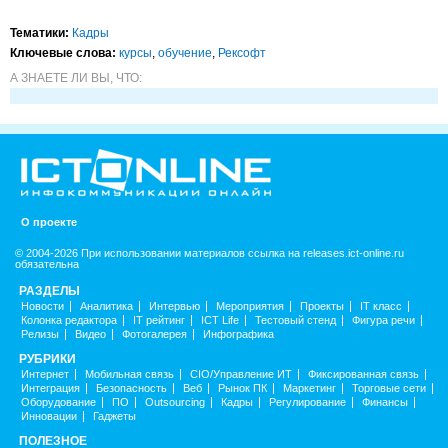
Тематики:
Кадры
Ключевые слова:
курсы
,
обучение
,
Рексофт
А ЗНАЕТЕ ЛИ ВЫ, ЧТО:
О проекте
© 2004-2026 При использовании материалов ссылка на releases.ict-online.ru
обязательна
РАЗДЕЛЫ
Новости
Аналитика
Интервью
Мероприятия
Проекты
IT класс
Колонка редактора
IT рейтинг
ICT Life
Тестовый стенд
Фигура речи
Релизы
Видео
Фотогалерея
Инфографика
РУБРИКИ
Интернет
Мобильная связь
CIO/Управление ИТ
Фиксированная связь
Интеграция
Безопасность
Веб
Рынок ПК
Маркетинг
Торговые сети
Оборудование
ПО
Outsourcing
Кадры
Регулирование
Финансы
Инновации
Гаджеты
ПОЛЕЗНОЕ