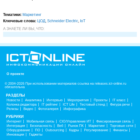
Тематики:
Маркетинг
Ключевые слова:
ЦОД
,
Schneider Electric
,
IoT
А ЗНАЕТЕ ЛИ ВЫ, ЧТО:
О проекте
© 2004-2026 При использовании материалов ссылка на releases.ict-online.ru
обязательна
РАЗДЕЛЫ
Новости
Аналитика
Интервью
Мероприятия
Проекты
IT класс
Колонка редактора
IT рейтинг
ICT Life
Тестовый стенд
Фигура речи
Релизы
Видео
Фотогалерея
Инфографика
РУБРИКИ
Интернет
Мобильная связь
CIO/Управление ИТ
Фиксированная связь
Интеграция
Безопасность
Веб
Рынок ПК
Маркетинг
Торговые сети
Оборудование
ПО
Outsourcing
Кадры
Регулирование
Финансы
Инновации
Гаджеты