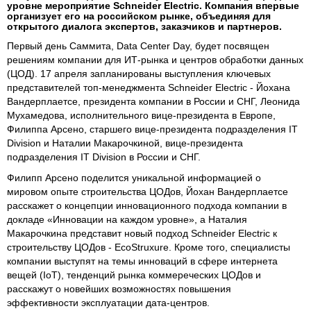
уровне мероприятие Schneider Electric. Компания впервые
организует его на российском рынке, объединяя для
открытого диалога экспертов, заказчиков и партнеров.
Первый день Саммита, Data Center Day, будет посвящен
решениям компании для ИТ-рынка и центров обработки данных
(ЦОД). 17 апреля запланированы выступления ключевых
представителей топ-менеджмента Schneider Electric - Йохана
Вандерплаетсе, президента компании в России и СНГ, Леонида
Мухамедова, исполнительного вице-президента в Европе,
Филиппа Арсено, старшего вице-президента подразделения IT
Division и Наталии Макарочкиной, вице-президента
подразделения IT Division в России и СНГ.
Филипп Арсено поделится уникальной информацией о
мировом опыте строительства ЦОДов, Йохан Вандерплаетсе
расскажет о концепции инновационного подхода компании в
докладе «Инновации на каждом уровне», а Наталия
Макарочкина представит новый подход Schneider Electric к
строительству ЦОДов - EcoStruxure. Кроме того, специалисты
компании выступят на темы инноваций в сфере интернета
вещей (IoT), тенденций рынка коммереческих ЦОДов и
расскажут о новейших возможностях повышения
эффективности эксплуатации дата-центров.