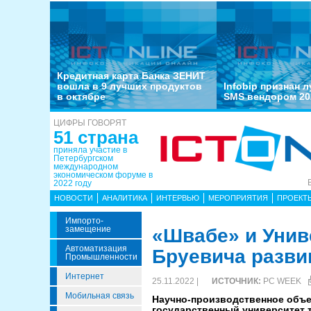
Кредитная карта Банка ЗЕНИТ
вошла в 9 лучших продуктов
Infobip признан 
в октябре
SMS вендором 20
ЦИФРЫ ГОВОРЯТ
51 страна
приняла участие в
Петербургском
международном
экономическом форуме в
2022 году
НОВОСТИ
АНАЛИТИКА
ИНТЕРВЬЮ
МЕРОПРИЯТИЯ
ПРОЕКТ
Импорто­
Замещение
«Швабе» и Унив
Автоматизация
Бруевича разви
Промышленности
Интернет
25.11.2022 |
ИСТОЧНИК:
PC WEEK
Мобильная связь
Научно-производственное объе
государственный университет т