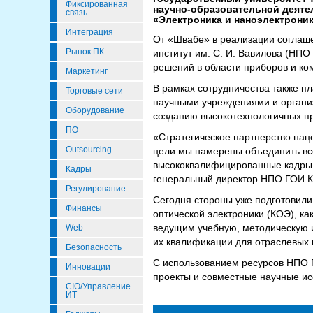
Фиксированная
научно-образовательной деят
связь
«Электроника и наноэлектрони
Интеграция
От «Швабе» в реализации соглаш
Рынок ПК
институт им. С. И. Вавилова (НПО
решений в области приборов и ком
Маркетинг
В рамках сотрудничества также п
Торговые сети
научными учреждениями и организ
Оборудование
созданию высокотехнологичных пр
ПО
«Стратегическое партнерство нац
Outsourcing
цели мы намерены объединить все
высококвалифицированные кадры и
Кадры
генеральный директор НПО ГОИ К
Регулирование
Сегодня стороны уже подготовил
Финансы
оптической электроники (КОЭ), 
ведущим учебную, методическую и
Web
их квалификации для отраслевых
Безопасность
С использованием ресурсов НПО 
Инновации
проекты и совместные научные ис
CIO/Управление
ИТ