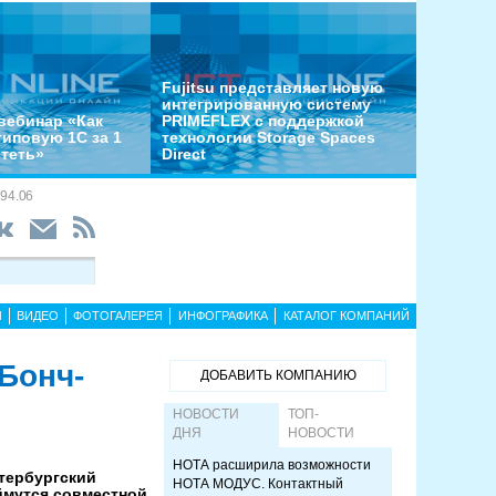
Fujitsu представляет новую
интегрированную систему
вебинар «Как
PRIMEFLEX с поддержкой
типовую 1С за 1
технологии Storage Spaces
отеть»
Direct
94.06
Ы
ВИДЕО
ФОТОГАЛЕРЕЯ
ИНФОГРАФИКА
КАТАЛОГ КОМПАНИЙ
Бонч-
ДОБАВИТЬ КОМПАНИЮ
НОВОСТИ
ТОП-
ДНЯ
НОВОСТИ
НОТА расширила возможности
тербургский
НОТА МОДУС. Контактный
ймутся совместной