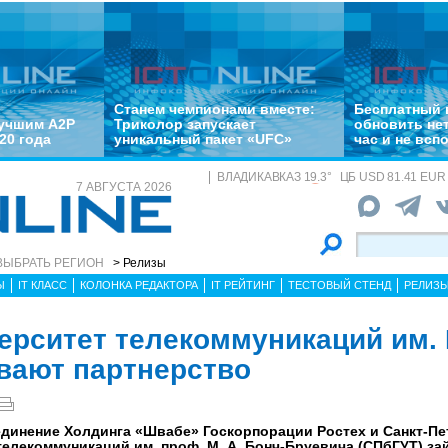
Станем чемпионами вместе:
Бесплатный 
лучшим A2P
Триколор запускает
обновить не
20 года
уникальный пакет «UFC»
час и не всп
ВЛАДИКАВКАЗ
19.3
°
ЦБ
USD 81.41 EUR 
7 АВГУСТА 2026
ВЫБРАТЬ РЕГИОН
> Релизы
Ы
IT КЛАСС
КОЛОНКА РЕДАКТОРА
IT РЕЙТИНГ
ТЕСТОВЫЙ СТЕНД
РЕЛИЗ
ерситет телекоммуникаций им. 
вают партнерство
динение Холдинга «Швабе» Госкорпорации Ростех и Санкт-Пе
елекоммуникаций им. проф. М. А. Бонч-Бруевича (СПбГУТ) за