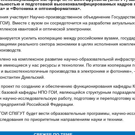
ельностью и подготовкой высококвалифицированных кадров 
ка» и «Фотоника и оптоинформатика».
ения участвует Научно-производственное объединение Государств
 ГОИ). Вместе с вузом он сосредоточится на разработке актуальных
плексов квантовой и оптической электроники.
ланируется усилить кооперацию между российскими вузами, госуд
ациями реального сектора экономики в целях исполнения комплек
оизводств.
елено на комплексное развитие научно-образовательной инфрастру
 имеющиеся у нас ресурсы и технологии. По итогам кооперации 
 высокотехнологичные производства в электронике и фотонике», 
онстантин Дукельский.
и проект по созданию и обеспечению функционирования кафедры К
как базовой кафедры НПО ГОИ, являющейся структурным подразде
 научно-исследовательскую работу, подготовку и переподготовку 
 предприятий Российской Федерации.
ГОИ СПбГУТ будет вести образовательные программы, научно-исс
следования по приоритетным направлениям науки и техники.
СВЕЖЕЕ ПО ТЕМЕ