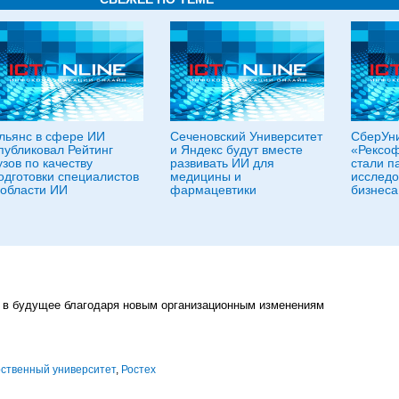
льянс в сфере ИИ
Сеченовский Университет
СберУни
публиковал Рейтинг
и Яндекс будут вместе
«Рексоф
узов по качеству
развивать ИИ для
стали п
одготовки специалистов
медицины и
исследо
 области ИИ
фармацевтики
бизнеса
рс в будущее благодаря новым организационным изменениям
рственный университет
,
Ростех