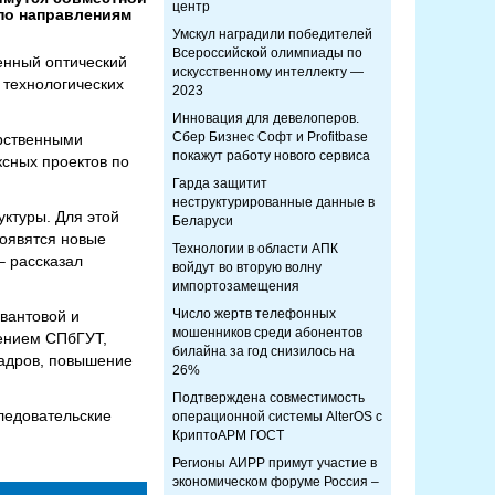
центр
по направлениям
Умскул наградили победителей
Всероссийской олимпиады по
енный оптический
искусственному интеллекту —
 технологических
2023
Инновация для девелоперов.
Сбер Бизнес Софт и Profitbase
арственными
покажут работу нового сервиса
сных проектов по
Гарда защитит
неструктурированные данные в
ктуры. Для этой
Беларуси
появятся новые
Технологии в области АПК
– рассказал
войдут во вторую волну
импортозамещения
Число жертв телефонных
вантовой и
мошенников среди абонентов
лением СПбГУТ,
билайна за год снизилось на
кадров, повышение
26%
Подтверждена совместимость
ледовательские
операционной системы AlterOS с
КриптоАРМ ГОСТ
Регионы АИРР примут участие в
экономическом форуме Россия –