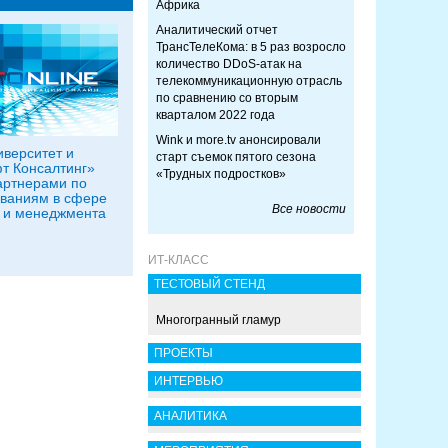
Африка
Аналитический отчет
ТрансТелеКома: в 5 раз возросло
количество DDoS-атак на
телекоммуникационную отрасль
по сравнению со вторым
кварталом 2022 года
Wink и more.tv анонсировали
верситет и
старт съемок пятого сезона
т Консалтинг»
«Трудных подростков»
артнерами по
ваниям в сфере
Все новости
 и менеджмента
ИТ-КЛАСС
ТЕСТОВЫЙ СТЕНД
Многогранный гламур
ПРОЕКТЫ
ИНТЕРВЬЮ
АНАЛИТИКА