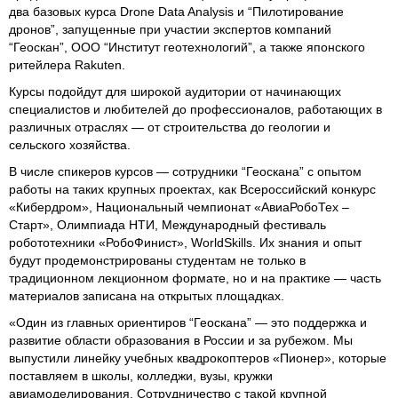
два базовых курса Drone Data Analysis и “Пилотирование
дронов”, запущенные при участии экспертов компаний
“Геоскан”, ООО “Институт геотехнологий”, а также японского
ритейлера Rakuten.
Курсы подойдут для широкой аудитории от начинающих
специалистов и любителей до профессионалов, работающих в
различных отраслях — от строительства до геологии и
сельского хозяйства.
В числе спикеров курсов — сотрудники “Геоскана” с опытом
работы на таких крупных проектах, как Всероссийский конкурс
«Кибердром», Национальный чемпионат «АвиаРобоТех –
Старт», Олимпиада НТИ, Международный фестиваль
робототехники «РобоФинист», WorldSkills. Их знания и опыт
будут продемонстрированы студентам не только в
традиционном лекционном формате, но и на практике — часть
материалов записана на открытых площадках.
«Один из главных ориентиров “Геоскана” — это поддержка и
развитие области образования в России и за рубежом. Мы
выпустили линейку учебных квадрокоптеров «Пионер», которые
поставляем в школы, колледжи, вузы, кружки
авиамоделирования. Сотрудничество с такой крупной