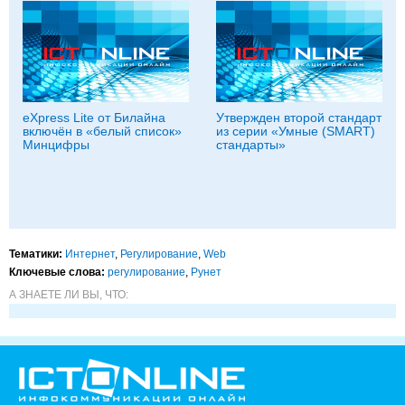
eXpress Lite от Билайна
Утвержден второй стандарт
включён в «белый список»
из серии «Умные (SMART)
Минцифры
стандарты»
Тематики:
Интернет
,
Регулирование
,
Web
Ключевые слова:
регулирование
,
Рунет
А ЗНАЕТЕ ЛИ ВЫ, ЧТО: