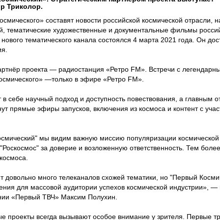
р Триколор.
смического» составят новости российской космической отрасли, 
й, тематические художественные и документальные фильмы россий
 нового тематического канала состоялся 4 марта 2021 года. Он до
ия.
тнёр проекта — радиостанция «Ретро FM». Встречи с легендарн
осмического» —только в эфире «Ретро FM».
в себе научный подход и доступность повествования, а главным о
ут прямые эфиры запусков, включения из космоса и контент с учас
осмический" мы видим важную миссию популяризации космической
"Роскосмос" за доверие и возложенную ответственность. Тем более,
космоса.
т довольно много телеканалов схожей тематики, но "Первый Косми
ения для массовой аудитории успехов космической индустрии», —
нии «Первый ТВЧ» Максим Полухин.
 проекты всегда вызывают особое внимание у зрителя. Первые тр