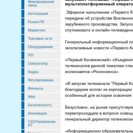
Фиксированная
мультиплатформенный операто
связь
Эфирное наполнение «Первого Ко
Интеграция
передачи об устройстве Вселенно
Рынок ПК
зарубежного производства. Запуск
спутникового и онлайн-телевиден
Маркетинг
Торговые сети
Генеральный информационный пар
Оборудование
эксклюзивные новости «Первого К
ПО
«Первый Космический» объединит 
Outsourcing
телеканалов данной тематики стан
космонавтов «Роскосмоса».
Кадры
Регулирование
«В запуске телеканала "Первый К
Финансы
благодарим коллег из корпорации 
особенный для истории освоения 
Web
Безопасность
Безусловно, на рынке присутствую
первопроходцем в вопросе освещ
Инновации
генеральный директор телекомпа
CIO/Управление
ИТ
«Информационно-образовательные