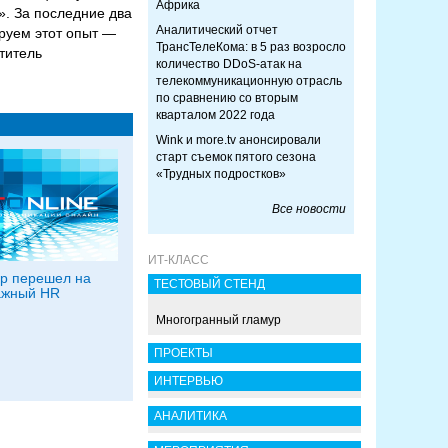
Африка
». За последние два
Аналитический отчет
руем этот опыт —
ТрансТелеКома: в 5 раз возросло
титель
количество DDoS-атак на
телекоммуникационную отрасль
по сравнению со вторым
кварталом 2022 года
Wink и more.tv анонсировали
старт съемок пятого сезона
«Трудных подростков»
Все новости
ИТ-КЛАСС
р перешел на
ТЕСТОВЫЙ СТЕНД
ажный HR
Многогранный гламур
ПРОЕКТЫ
ИНТЕРВЬЮ
АНАЛИТИКА