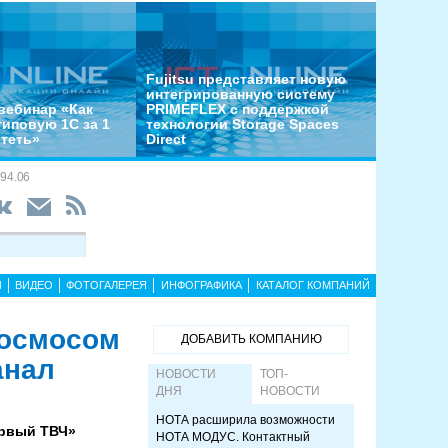
Fujitsu представляет новую
интегрированную систему
вебинар «Как
PRIMEFLEX с поддержкой
типовую 1С за 1
технологии Storage Spaces
отеть»
Direct
94.06
Ы
ВИДЕО
ФОТОГАЛЕРЕЯ
ИНФОГРАФИКА
КАТАЛОГ КОМПАНИЙ
космосом
ДОБАВИТЬ КОМПАНИЮ
анал
НОВОСТИ
ТОП-
ДНЯ
НОВОСТИ
НОТА расширила возможности
ервый ТВЧ»
НОТА МОДУС. Контактный