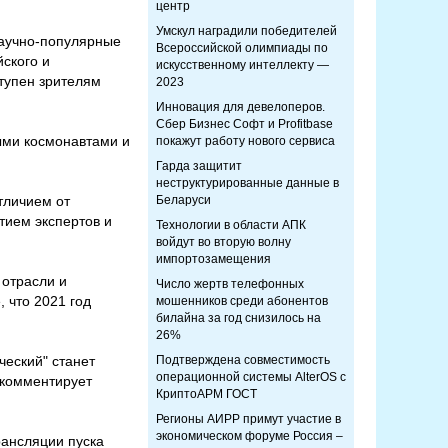
центр
Умскул наградили победителей
научно-популярные
Всероссийской олимпиады по
ского и
искусственному интеллекту —
ступен зрителям
2023
Инновация для девелоперов.
Сбер Бизнес Софт и Profitbase
ыми космонавтами и
покажут работу нового сервиса
Гарда защитит
неструктурированные данные в
тличием от
Беларуси
тием экспертов и
Технологии в области АПК
войдут во вторую волну
импортозамещения
 отрасли и
Число жертв телефонных
 что 2021 год
мошенников среди абонентов
билайна за год снизилось на
26%
ческий" станет
Подтверждена совместимость
операционной системы AlterOS с
 комментирует
КриптоАРМ ГОСТ
Регионы АИРР примут участие в
экономическом форуме Россия –
ансляции пуска