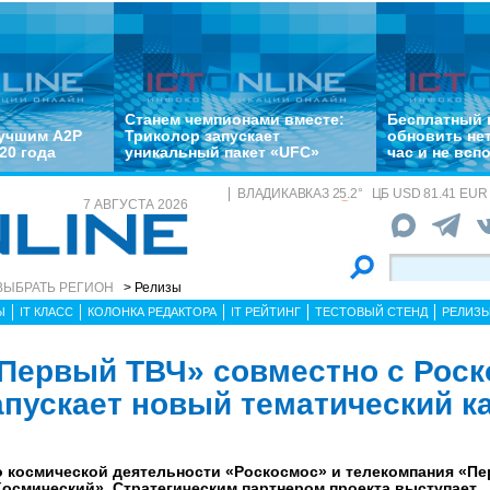
Станем чемпионами вместе:
Бесплатный 
лучшим A2P
Триколор запускает
обновить не
20 года
уникальный пакет «UFC»
час и не всп
ВЛАДИКАВКАЗ
25.2
°
ЦБ
USD 81.41 EUR 
7 АВГУСТА 2026
ВЫБРАТЬ РЕГИОН
> Релизы
Ы
IT КЛАСС
КОЛОНКА РЕДАКТОРА
IT РЕЙТИНГ
ТЕСТОВЫЙ СТЕНД
РЕЛИЗ
Первый ТВЧ» совместно с Рос
апускает новый тематический к
о космической деятельности «Роскосмос» и телекомпания «П
Космический». Стратегическим партнером проекта выступает