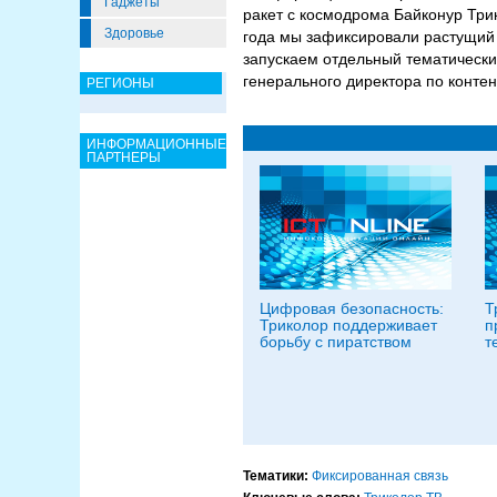
Гаджеты
ракет с космодрома Байконур Три
Здоровье
года мы зафиксировали растущий 
запускаем отдельный тематически
генерального директора по конте
РЕГИОНЫ
ИНФОРМАЦИОННЫЕ
ПАРТНЕРЫ
Цифровая безопасность:
Т
Триколор поддерживает
п
борьбу с пиратством
т
Тематики:
Фиксированная связь