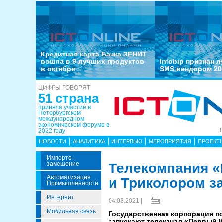
Кредитная карта Банка ЗЕНИТ
вошла в 9 лучших продуктов
Infobip признан 
в октябре
SMS вендором 20
ЦИФРЫ ГОВОРЯТ
51 страна
приняла участие в
Петербургском
международном
экономическом форуме в
2022 году
НОВОСТИ
АНАЛИТИКА
ИНТЕРВЬЮ
МЕРОПРИЯТИЯ
ПРОЕКТ
Импорто­
Замещение
Телекомпания «
Автоматизация
и Триколором з
Промышленности
Интернет
04.03.2021 |
Мобильная связь
Государственная корпорация п
запускают телеканал «Первый 