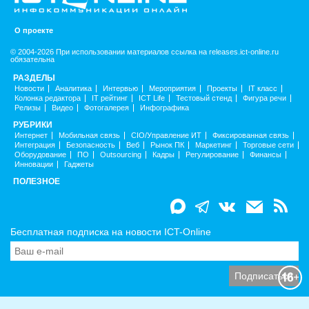
О проекте
© 2004-2026 При использовании материалов ссылка на releases.ict-online.ru
обязательна
РАЗДЕЛЫ
Новости
Аналитика
Интервью
Мероприятия
Проекты
IT класс
Колонка редактора
IT рейтинг
ICT Life
Тестовый стенд
Фигура речи
Релизы
Видео
Фотогалерея
Инфографика
РУБРИКИ
Интернет
Мобильная связь
CIO/Управление ИТ
Фиксированная связь
Интеграция
Безопасность
Веб
Рынок ПК
Маркетинг
Торговые сети
Оборудование
ПО
Outsourcing
Кадры
Регулирование
Финансы
Инновации
Гаджеты
ПОЛЕЗНОЕ
Бесплатная подписка на новости ICT-Online