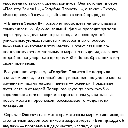
удостоенную высоких оценок критиков. Она включает в себя
«Планету Земля
II
», «Голубую Планету
II
», а также «Охоту»,
«Всю правду об акулах», «Шпионов в дикой природе».
«Планета Земля II»
позволяет посмотреть на мир глазами
самих животных. Документальный фильм проводит зрителя
через джунгли, пустыни, горы, города и повествует об
уникальных уголках планеты и невероятных способах
выживания животных в этих местах. Проект, ставший по-
настоящему феноменальным в мире телевидения, оказался
второй по популярности программой в Великобритании в год
своей премьеры.
Выпущенная через год
«Голубая Планета II»
подарила
зрителям еще одно волшебное путешествие, но уже по менее
изученным частям нашей планеты — океанам. Показывая
путешествия от морей Полярного круга до ярко-голубых
коралловых атоллов, сериал открывает нам удивительные
новые места и персонажей, рассказывает о моделях их
поведения.
Сериал
«Охота»
знакомит с драматичным миром хищников, со
стратегиями зверей-охотников и зверей-жертв.
«Вся правда об
акулах»
— программа в двух частях, исследующая