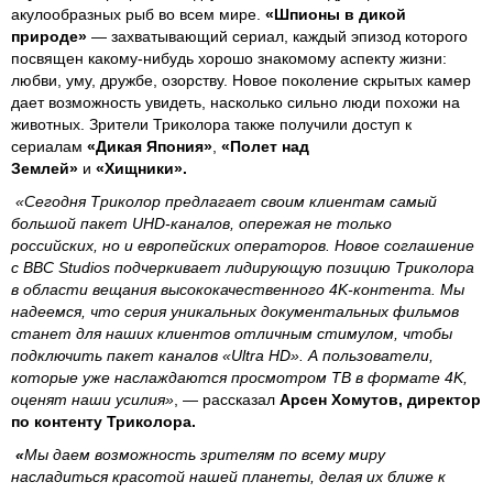
акулообразных рыб во всем мире.
«
Шпионы в дикой
природе»
— захватывающий сериал, каждый эпизод которого
посвящен какому-нибудь хорошо знакомому аспекту жизни:
любви, уму, дружбе, озорству. Новое поколение скрытых камер
дает возможность увидеть, насколько сильно люди похожи на
животных. Зрители Триколора также получили доступ к
сериалам
«Дикая Япония»
,
«Полет над
Землей»
и
«Хищники».
«Сегодня Триколор предлагает своим клиентам самый
большой пакет
UHD
-каналов, опережая не только
российских, но и европейских операторов. Новое соглашение
с
BBC
Studios
подчеркивает лидирующую позицию Триколора
в области вещания высококачественного 4
K
-контента. Мы
надеемся, что серия уникальных документальных фильмов
станет для наших клиентов отличным стимулом, чтобы
подключить пакет каналов «
Ultra
HD
». А пользователи,
которые уже наслаждаются просмотром ТВ в формате 4K,
оценят наши усилия»
, — рассказал
Арсен Хомутов, директор
по контенту Триколора.
«
Мы даем возможность зрителям по всему миру
насладиться красотой нашей планеты, делая их ближе к