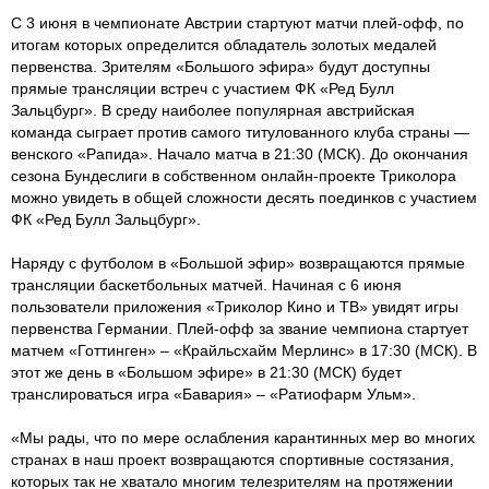
С 3 июня в чемпионате Австрии стартуют матчи плей-офф, по
итогам которых определится обладатель золотых медалей
первенства. Зрителям «Большого эфира» будут доступны
прямые трансляции встреч с участием ФК «Ред Булл
Зальцбург». В среду наиболее популярная австрийская
команда сыграет против самого титулованного клуба страны —
венского «Рапида». Начало матча в 21:30 (МСК). До окончания
сезона Бундеслиги в собственном онлайн-проекте Триколора
можно увидеть в общей сложности десять поединков с участием
ФК «Ред Булл Зальцбург».
Наряду с футболом в «Большой эфир» возвращаются прямые
трансляции баскетбольных матчей. Начиная с 6 июня
пользователи приложения «Триколор Кино и ТВ» увидят игры
первенства Германии. Плей-офф за звание чемпиона стартует
матчем «Готтинген» – «Крайльсхайм Мерлинс» в 17:30 (МСК). В
этот же день в «Большом эфире» в 21:30 (МСК) будет
транслироваться игра «Бавария» – «Ратиофарм Ульм».
«Мы рады, что по мере ослабления карантинных мер во многих
странах в наш проект возвращаются спортивные состязания,
которых так не хватало многим телезрителям на протяжении