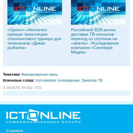
«Орион» обеспечил
Российский B2B-рынок
прямую трансляцию
доставки ТВ-сигналов:
спиннингового турнира для
переход со спутника на
телеканала «Дикая
«землю». Исследование
рыбалка»
компании «Синтерра
Медиа»
Тематики:
Фиксированная связь
Ключевые слова:
спутниковое телевидение
,
Триколор ТВ
А ЗНАЕТЕ ЛИ ВЫ, ЧТО:
О проекте