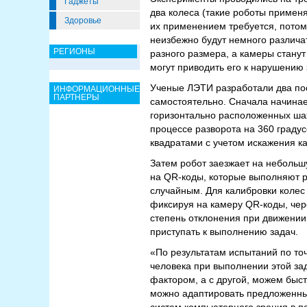
Гаджеты
два колеса (такие роботы применя
Здоровье
их применением требуется, потом
неизбежно будут немного различат
РЕГИОНЫ
разного размера, а камеры стану
могут приводить его к нарушению
Ученые ЛЭТИ разработали два пос
ИНФОРМАЦИОННЫЕ
ПАРТНЕРЫ
самостоятельно. Сначала начина
горизонтально расположенных шах
процессе разворота на 360 граду
квадратами с учетом искажения к
Затем робот заезжает на небольш
на QR-коды, которые выполняют р
случайным. Для калибровки колес
фиксируя на камеру QR-коды, чер
степень отклонения при движении
приступать к выполнению задач.
«По результатам испытаний по то
человека при выполнении этой зад
фактором, а с другой, можем быст
можно адаптировать предложенный