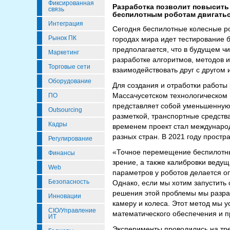
Фиксированная
Разработка позволит повысить
связь
беспилотным роботам двигатьс
Интеграция
Сегодня беспилотные колесные ро
Рынок ПК
городах мира идет тестирование б
предполагается, что в будущем чи
Маркетинг
разработке алгоритмов, методов 
Торговые сети
взаимодействовать друг с другом
Оборудование
Для создания и отработки работы 
Массачусетском технологическом и
ПО
представляет собой уменьшенную 
Outsourcing
разметкой, транспортные средств
Кадры
временем проект стал международ
разных стран. В 2021 году прост
Регулирование
«Точное перемещение беспилотных
Финансы
зрение, а также калибровки ведущ
Web
параметров у роботов делается о
Безопасность
Однако, если мы хотим запустить 
решения этой проблемы мы разраб
Инновации
камеру и колеса. Этот метод мы 
CIO/Управление
математического обеспечения и
ИТ
Эксперименты проводились на тре