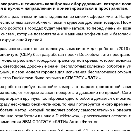
 скорость и точность калибровки оборудования, которое поз
я в нужном направлении и ориентироваться в пространстве.
боты различных типов внедряются во многих сферах жизни. Напри
еспилотных автомобилей, такси и курьеров доставки товаров. Поск
сло роботов в городах будет увеличиваться, то перед учеными воз
и систем, которые позволят таким машинам эффективно и безопас
 и окружающей средой.
различных аспектов интеллектуальных систем для роботов в 2016 г
нституте (США) был разработан проект Duckietown: это пространст
модели реальной городской транспортной среды, которая включает
а, светофоры, дорожные знаки, беспилотных колесных роботов и у
ным, и свои модели городов для испытания беспилотников открыл
ранство Duckietown было открыто в СПбГЭТУ «ЛЭТИ».
 роботов требует настройки камеры, от параметров которой зав
их колес, от которых зависят повороты и движение по прямой. Сег
ператорами вручную. Калибровка одного робота делается относите
сразу несколько беспилотников, то нам потребуется много времени
отали метод, который позволяет роботу самостоятельно и операт
успешно отработали в нашем Duckietown», - рассказывает ассистен
 применения ЭВМ СПбГЭТУ «ЛЭТИ» Антон Филатов.
хколесных роботах с колесной формулой 2:1, в которых ведущим