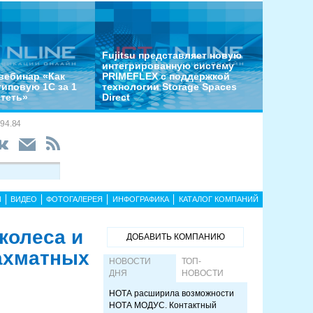
Fujitsu представляет новую
интегрированную систему
вебинар «Как
PRIMEFLEX с поддержкой
типовую 1С за 1
технологии Storage Spaces
отеть»
Direct
94.84
Ы
ВИДЕО
ФОТОГАЛЕРЕЯ
ИНФОГРАФИКА
КАТАЛОГ КОМПАНИЙ
колеса и
ДОБАВИТЬ КОМПАНИЮ
ахматных
НОВОСТИ
ТОП-
ДНЯ
НОВОСТИ
НОТА расширила возможности
НОТА МОДУС. Контактный