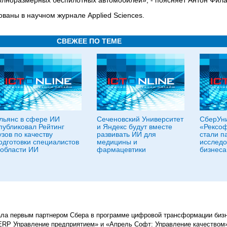
олноразмерных беспилотных автомобилей», - поясняет Антон Фила
ваны в научном журнале Applied Sciences.
СВЕЖЕЕ ПО ТЕМЕ
льянс в сфере ИИ
Сеченовский Университет
СберУни
публиковал Рейтинг
и Яндекс будут вместе
«Рексоф
узов по качеству
развивать ИИ для
стали п
одготовки специалистов
медицины и
исследо
 области ИИ
фармацевтики
бизнеса
ла первым партнером Сбера в программе цифровой трансформации биз
RP Управление предприятием» и «Апрель Софт: Управление качеством»