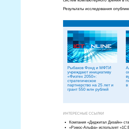
систем компьютерного зрения в п
Результаты исследования опублико
Рыбаков Фонд и МФТИ
А
учреждают инициативу
о
«Физтех 2050»:
в
стратегическое
п
партнерство на 25 лет и
в
грант 550 млн рублей
ИНТЕРЕСНЫЕ ССЫЛКИ
Компания «Диджитал Дизайн» ста
«Рэмос-Альфа» использует «1С:E