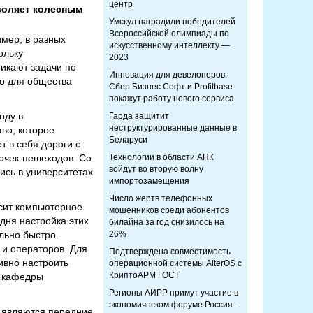
центр
воляет колесным
Умскул наградили победителей
Всероссийской олимпиады по
мер, в разных
искусственному интеллекту —
ольку
2023
никают задачи по
Инновация для девелоперов.
но для общества
Сбер Бизнес Софт и Profitbase
покажут работу нового сервиса
оду в
Гарда защитит
неструктурированные данные в
во, которое
Беларуси
 в себя дороги с
точек-пешеходов. Со
Технологии в области АПК
войдут во вторую волну
ись в университетах
импортозамещения
Число жертв телефонных
исит компьютерное
мошенников среди абонентов
одня настройка этих
билайна за год снизилось на
льно быстро.
26%
 и операторов. Для
Подтверждена совместимость
ивно настроить
операционной системы AlterOS с
КриптоАРМ ГОСТ
т кафедры
Регионы АИРР примут участие в
экономическом форуме Россия –
и являются передние