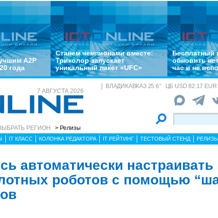
Станем чемпионами вместе:
Бесплатный 
лучшим A2P
Триколор запускает
обновить не
20 года
уникальный пакет «UFC»
час и не всп
ВЛАДИКАВКАЗ
25.6
°
ЦБ
USD 82.17 EUR 
7 АВГУСТА 2026
ВЫБРАТЬ РЕГИОН
> Релизы
Ы
IT КЛАСС
КОЛОНКА РЕДАКТОРА
IT РЕЙТИНГ
ТЕСТОВЫЙ СТЕНД
РЕЛИЗ
сь автоматически настраивать 
илотных роботов с помощью “ш
дов