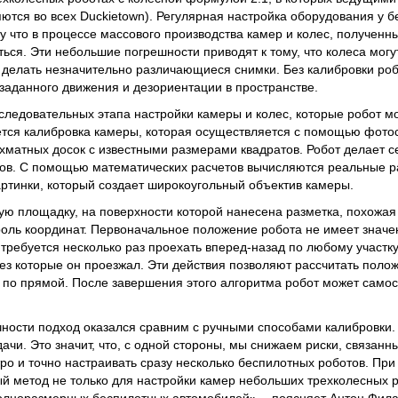
ются во всех Duckietown). Регулярная настройка оборудования у 
у что в процессе массового производства камер и колес, полученн
ься. Эти небольшие погрешности приводят к тому, что колеса могу
т делать незначительно различающиеся снимки. Без калибровки ро
 заданного движения и дезориентации в пространстве.
ледовательных этапа настройки камеры и колес, которые робот м
ется калибровка камеры, которая осуществляется с помощью фото
матных досок с известными размерами квадратов. Робот делает с
сов. С помощью математических расчетов вычисляются реальные 
артинки, который создает широкоугольный объектив камеры.
ую площадку, на поверхности которой нанесена разметка, похожая
оль координат. Первоначальное положение робота не имеет значе
 требуется несколько раз проехать вперед-назад по любому участк
ез которые он проезжал. Эти действия позволяют рассчитать поло
 по прямой. После завершения этого алгоритма робот может само
чности подход оказался сравним с ручными способами калибровки.
ачи. Это значит, что, с одной стороны, мы снижаем риски, связанн
ро и точно настраивать сразу несколько беспилотных роботов. Пр
 метод не только для настройки камер небольших трехколесных р