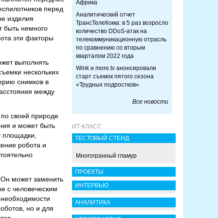
Африка
беспилотников перед
Аналитический отчет
ые изделия
ТрансТелеКома: в 5 раз возросло
т быть немного
количество DDoS-атак на
бота эти факторы
телекоммуникационную отрасль
по сравнению со вторым
кварталом 2022 года
ожет выполнять
Wink и more.tv анонсировали
съемки нескольких
старт съемок пятого сезона
ерию снимков в
«Трудных подростков»
расстояния между
Все новости
 по своей природе
ния и может быть
ИТ-КЛАСС
у площадки,
ТЕСТОВЫЙ СТЕНД
жение робота и
стоятельно
Многогранный гламур
ПРОЕКТЫ
 Он может заменить
ИНТЕРВЬЮ
ые с человеческим
и необходимости
АНАЛИТИКА
оботов, но и для