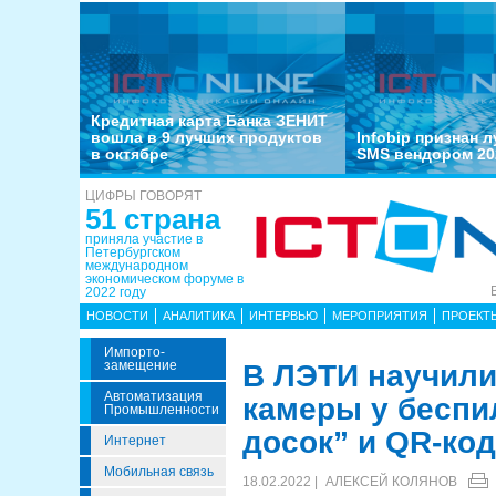
Кредитная карта Банка ЗЕНИТ
вошла в 9 лучших продуктов
Infobip признан 
в октябре
SMS вендором 20
ЦИФРЫ ГОВОРЯТ
51 страна
приняла участие в
Петербургском
международном
экономическом форуме в
2022 году
НОВОСТИ
АНАЛИТИКА
ИНТЕРВЬЮ
МЕРОПРИЯТИЯ
ПРОЕКТ
Импорто­
Замещение
В ЛЭТИ научили
Автоматизация
камеры у бесп
Промышленности
досок” и QR-ко
Интернет
Мобильная связь
18.02.2022 |
АЛЕКСЕЙ КОЛЯНОВ