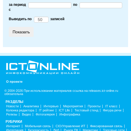
за период
по
c
Выводить по
записей
О проекте
© 2004-2026 При использовании материалов ссылка на releases.ict-online.ru
обязательна
РАЗДЕЛЫ
Новости
Аналитика
Интервью
Мероприятия
Проекты
IT класс
Колонка редактора
IT рейтинг
ICT Life
Тестовый стенд
Фигура речи
Релизы
Видео
Фотогалерея
Инфографика
РУБРИКИ
Интернет
Мобильная связь
CIO/Управление ИТ
Фиксированная связь
Интеграция
Безопасность
Веб
Рынок ПК
Маркетинг
Торговые сети