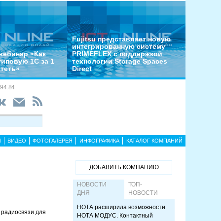
Fujitsu представляет новую
интегрированную систему
вебинар «Как
PRIMEFLEX с поддержкой
типовую 1С за 1
технологии Storage Spaces
отеть»
Direct
94.84
Ы
ВИДЕО
ФОТОГАЛЕРЕЯ
ИНФОГРАФИКА
КАТАЛОГ КОМПАНИЙ
ДОБАВИТЬ КОМПАНИЮ
НОВОСТИ
ТОП-
ДНЯ
НОВОСТИ
НОТА расширила возможности
 радиосвязи для
НОТА МОДУС. Контактный