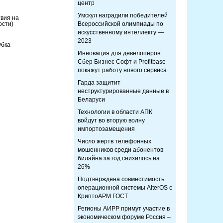
центр
Умскул наградили победителей
вия на
ости)
Всероссийской олимпиады по
искусственному интеллекту —
2023
убка
Инновация для девелоперов.
Сбер Бизнес Софт и Profitbase
покажут работу нового сервиса
Гарда защитит
неструктурированные данные в
Беларуси
Технологии в области АПК
войдут во вторую волну
импортозамещения
Число жертв телефонных
мошенников среди абонентов
билайна за год снизилось на
26%
Подтверждена совместимость
операционной системы AlterOS с
КриптоАРМ ГОСТ
Регионы АИРР примут участие в
экономическом форуме Россия –