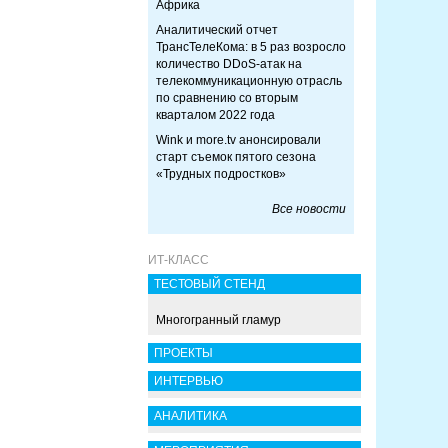
Африка
Аналитический отчет
ТрансТелеКома: в 5 раз возросло
количество DDoS-атак на
телекоммуникационную отрасль
по сравнению со вторым
кварталом 2022 года
Wink и more.tv анонсировали
старт съемок пятого сезона
«Трудных подростков»
Все новости
ИТ-КЛАСС
ТЕСТОВЫЙ СТЕНД
Многогранный гламур
ПРОЕКТЫ
ИНТЕРВЬЮ
АНАЛИТИКА