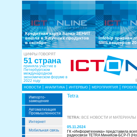
Кредитная карта Банка ЗЕНИТ
вошла в 9 лучших продуктов
Infobip признан 
в октябре
SMS вендором 20
ЦИФРЫ ГОВОРЯТ
51 страна
приняла участие в
Петербургском
международном
экономическом форуме в
2022 году
НОВОСТИ
АНАЛИТИКА
ИНТЕРВЬЮ
МЕРОПРИЯТИЯ
ПРОЕКТ
Tetra
Импорто­
Замещение
Автоматизация
Промышленности
TETRA:
ВСЕ НОВОСТИ И МАТЕРИАЛЫ
Интернет
05.11.2024
Мобильная связь
ГК «Информтехника» представила все
радиосвязи TETRA МиниКом-БСР-П
(Но