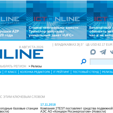
Станем чемпионами вместе:
Бесплатный 
лучшим A2P
Триколор запускает
обновить не
20 года
уникальный пакет «UFC»
час и не всп
ВЛАДИКАВКАЗ
26.5
°
ЦБ
USD 82.17 EUR 
8 АВГУСТА 2026
ВЫБРАТЬ РЕГИОН
> Релизы
Ы
IT КЛАСС
КОЛОНКА РЕДАКТОРА
IT РЕЙТИНГ
ТЕСТОВЫЙ СТЕНД
РЕЛИЗ
 С ЭТИМ КЛЮЧЕВЫМ СЛОВОМ
17.11.2018
погодные базовые станции
Компания 2TEST поставляет средства подвижной
вости)
АЭС АО «Концерн Росэнергоатом»
(Новости)