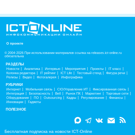
О проекте
© 2004-2026 При использовании материалов ссылка на releases.ict-online.ru
обязательна
РАЗДЕЛЫ
Новости
Аналитика
Интервью
Мероприятия
Проекты
IT класс
Колонка редактора
IT рейтинг
ICT Life
Тестовый стенд
Фигура речи
Релизы
Видео
Фотогалерея
Инфографика
РУБРИКИ
Интернет
Мобильная связь
CIO/Управление ИТ
Фиксированная связь
Интеграция
Безопасность
Веб
Рынок ПК
Маркетинг
Торговые сети
Оборудование
ПО
Outsourcing
Кадры
Регулирование
Финансы
Инновации
Гаджеты
ПОЛЕЗНОЕ
Бесплатная подписка на новости ICT-Online