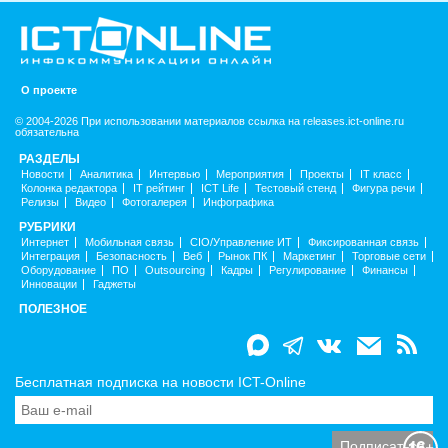
О проекте
© 2004-2026 При использовании материалов ссылка на releases.ict-online.ru
обязательна
РАЗДЕЛЫ
Новости
Аналитика
Интервью
Мероприятия
Проекты
IT класс
Колонка редактора
IT рейтинг
ICT Life
Тестовый стенд
Фигура речи
Релизы
Видео
Фотогалерея
Инфографика
РУБРИКИ
Интернет
Мобильная связь
CIO/Управление ИТ
Фиксированная связь
Интеграция
Безопасность
Веб
Рынок ПК
Маркетинг
Торговые сети
Оборудование
ПО
Outsourcing
Кадры
Регулирование
Финансы
Инновации
Гаджеты
ПОЛЕЗНОЕ
Бесплатная подписка на новости ICT-Online