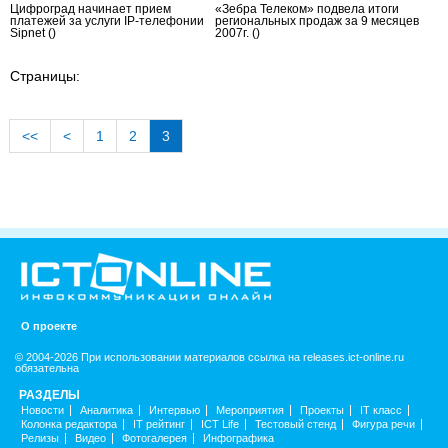
Цифроград начинает прием
«Зебра Телеком» подвела итоги
платежей за услуги IP-телефонии
региональных продаж за 9 месяцев
Sipnet
()
2007г.
()
Страницы:
<<
<
1
2
3
О проекте
© 2004-2026 При использовании материалов ссылка на releases.ict-online.ru
обязательна
РАЗДЕЛЫ
Новости
Аналитика
Интервью
Мероприятия
Проекты
IT класс
Колонка редактора
IT рейтинг
ICT Life
Тестовый стенд
Фигура речи
Релизы
Видео
Фотогалерея
Инфографика