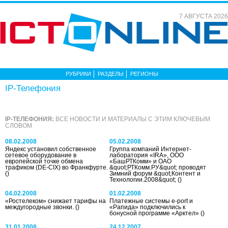
7 АВГУСТА 2026
РУБРИКИ
РАЗДЕЛЫ
РЕГИОНЫ
IP-Телефония
IP-ТЕЛЕФОНИЯ:
ВСЕ НОВОСТИ И МАТЕРИАЛЫ С ЭТИМ КЛЮЧЕВЫМ
СЛОВОМ
08.02.2008
05.02.2008
Яндекс установил собственное
Группа компаний Интернет-
сетевое оборудование в
лаборатория «IRA», ООО
европейской точке обмена
«БашРТКомм» и ОАО
трафиком (DE-CIX) во Франкфурте.
&quot;РТКомм.РУ&quot; проводят
()
Зимний форум &quot;Контент и
Технологии.2008&quot;
()
04.02.2008
01.02.2008
«Ростелеком» снижает тарифы на
Платежные системы e-port и
междугородные звонки.
()
«Рапида» подключились к
бонусной программе «Арктел»
()
31.01.2008
24.12.2007