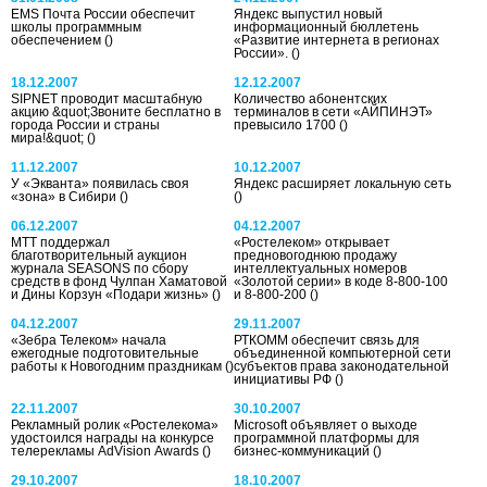
EMS Почта России обеспечит
Яндекс выпустил новый
школы программным
информационный бюллетень
обеспечением
()
«Развитие интернета в регионах
России».
()
18.12.2007
12.12.2007
SIPNET проводит масштабную
Количество абонентских
акцию &quot;Звоните бесплатно в
терминалов в сети «АЙПИНЭТ»
города России и страны
превысило 1700
()
мира!&quot;
()
11.12.2007
10.12.2007
У «Экванта» появилась своя
Яндекс расширяет локальную сеть
«зона» в Сибири
()
()
06.12.2007
04.12.2007
МТТ поддержал
«Ростелеком» открывает
благотворительный аукцион
предновогоднюю продажу
журнала SEASONS по сбору
интеллектуальных номеров
средств в фонд Чулпан Хаматовой
«Золотой серии» в коде 8-800-100
и Дины Корзун «Подари жизнь»
()
и 8-800-200
()
04.12.2007
29.11.2007
«Зебра Телеком» начала
РТКОММ обеспечит связь для
ежегодные подготовительные
объединенной компьютерной сети
работы к Новогодним праздникам
()
субъектов права законодательной
инициативы РФ
()
22.11.2007
30.10.2007
Рекламный ролик «Ростелекома»
Microsoft объявляет о выходе
удостоился награды на конкурсе
программной платформы для
телерекламы AdVision Awards
()
бизнес-коммуникаций
()
29.10.2007
18.10.2007