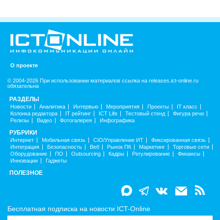
О проекте
© 2004-2026 При использовании материалов ссылка на releases.ict-online.ru
обязательна
РАЗДЕЛЫ
Новости
Аналитика
Интервью
Мероприятия
Проекты
IT класс
Колонка редактора
IT рейтинг
ICT Life
Тестовый стенд
Фигура речи
Релизы
Видео
Фотогалерея
Инфографика
РУБРИКИ
Интернет
Мобильная связь
CIO/Управление ИТ
Фиксированная связь
Интеграция
Безопасность
Веб
Рынок ПК
Маркетинг
Торговые сети
Оборудование
ПО
Outsourcing
Кадры
Регулирование
Финансы
Инновации
Гаджеты
ПОЛЕЗНОЕ
Бесплатная подписка на новости ICT-Online