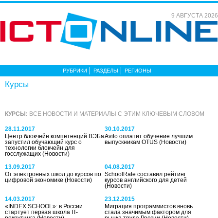
9 АВГУСТА 2026
РУБРИКИ
РАЗДЕЛЫ
РЕГИОНЫ
Курсы
КУРСЫ:
ВСЕ НОВОСТИ И МАТЕРИАЛЫ С ЭТИМ КЛЮЧЕВЫМ СЛОВОМ
28.11.2017
30.10.2017
Центр блокчейн компетенций ВЭБа
Avito оплатит обучение лучшим
запустил обучающий курс о
выпускникам OTUS
(Новости)
технологии блокчейн для
госслужащих
(Новости)
13.09.2017
04.08.2017
От электронных школ до курсов по
SchoolRate составил рейтинг
цифровой экономике
(Новости)
курсов английского для детей
(Новости)
14.03.2017
23.12.2015
«INDEX SCHOOL»: в России
Миграция программистов вновь
стартует первая школа IT-
стала значимым фактором для