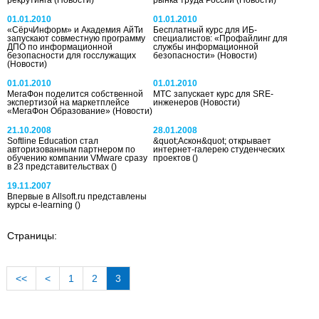
рекрутинга
(Новости)
рынка труда России
(Новости)
01.01.2010
01.01.2010
«СёрчИнформ» и Академия АйТи
Бесплатный курс для ИБ-
запускают совместную программу
специалистов: «Профайлинг для
ДПО по информационной
службы информационной
безопасности для госслужащих
безопасности»
(Новости)
(Новости)
01.01.2010
01.01.2010
МегаФон поделится собственной
МТС запускает курс для SRE-
экспертизой на маркетплейсе
инженеров
(Новости)
«МегаФон Образование»
(Новости)
21.10.2008
28.01.2008
Softline Education стал
&quot;Аскон&quot; открывает
авторизованным партнером по
интернет-галерею студенческих
обучению компании VMware сразу
проектов
()
в 23 представительствах
()
19.11.2007
Впервые в Allsoft.ru представлены
курсы е-learning
()
Страницы:
<<
<
1
2
3