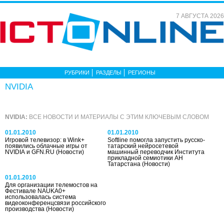
7 АВГУСТА 2026
РУБРИКИ
РАЗДЕЛЫ
РЕГИОНЫ
NVIDIA
NVIDIA:
ВСЕ НОВОСТИ И МАТЕРИАЛЫ С ЭТИМ КЛЮЧЕВЫМ СЛОВОМ
01.01.2010
01.01.2010
Игровой телевизор: в Wink+
Softline помогла запустить русско-
появились облачные игры от
татарский нейросетевой
NVIDIA и GFN.RU
(Новости)
машинный переводчик Института
прикладной семиотики АН
Татарстана
(Новости)
01.01.2010
Для организации телемостов на
Фестивале NAUKA0+
использовалась система
видеоконференцсвязи российского
производства
(Новости)