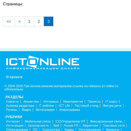
Страницы:
<<
<
1
2
3
О проекте
© 2004-2026 При использовании материалов ссылка на releases.ict-online.ru
обязательна
РАЗДЕЛЫ
Новости
Аналитика
Интервью
Мероприятия
Проекты
IT класс
Колонка редактора
IT рейтинг
ICT Life
Тестовый стенд
Фигура речи
Релизы
Видео
Фотогалерея
Инфографика
РУБРИКИ
Интернет
Мобильная связь
CIO/Управление ИТ
Фиксированная связь
Интеграция
Безопасность
Веб
Рынок ПК
Маркетинг
Торговые сети
Оборудование
ПО
Outsourcing
Кадры
Регулирование
Финансы