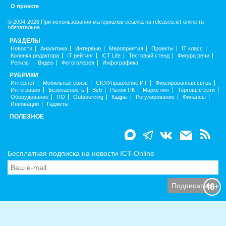
О проекте
© 2004-2026 При использовании материалов ссылка на releases.ict-online.ru
обязательна
РАЗДЕЛЫ
Новости
Аналитика
Интервью
Мероприятия
Проекты
IT класс
Колонка редактора
IT рейтинг
ICT Life
Тестовый стенд
Фигура речи
Релизы
Видео
Фотогалерея
Инфографика
РУБРИКИ
Интернет
Мобильная связь
CIO/Управление ИТ
Фиксированная связь
Интеграция
Безопасность
Веб
Рынок ПК
Маркетинг
Торговые сети
Оборудование
ПО
Outsourcing
Кадры
Регулирование
Финансы
Инновации
Гаджеты
ПОЛЕЗНОЕ
Бесплатная подписка на новости ICT-Online