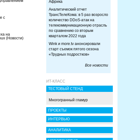
 управлением
Африка
Аналитический отчет
ТрансТелеКома: в 5 раз возросло
е с
количество DDoS-атак на
телекоммуникационную отрасль
по сравнению со вторым
ха на
кварталом 2022 года
nux
(Новости)
Wink и more.tv анонсировали
старт съемок пятого сезона
«Трудных подростков»
Все новости
ИТ-КЛАСС
ТЕСТОВЫЙ СТЕНД
Многогранный гламур
ПРОЕКТЫ
ИНТЕРВЬЮ
АНАЛИТИКА