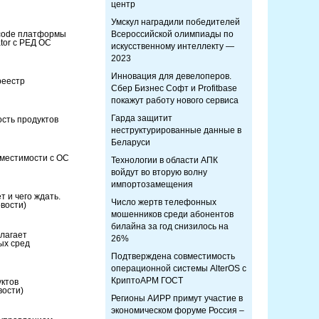
центр
Умскул наградили победителей
-code платформы
Всероссийской олимпиады по
tor с РЕД ОС
искусственному интеллекту —
2023
Инновация для девелоперов.
реестр
Сбер Бизнес Софт и Profitbase
покажут работу нового сервиса
Гарда защитит
ость продуктов
неструктурированные данные в
Беларуси
местимости с ОС
Технологии в области АПК
войдут во вторую волну
импортозамещения
 и чего ждать.
Число жертв телефонных
вости)
мошенников среди абонентов
билайна за год снизилось на
длагает
26%
ых сред
Подтверждена совместимость
операционной системы AlterOS с
КриптоАРМ ГОСТ
уктов
вости)
Регионы АИРР примут участие в
экономическом форуме Россия –