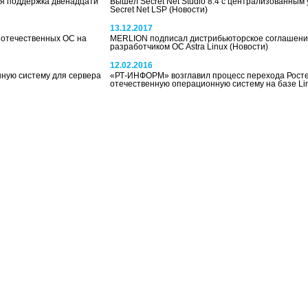
я поддержка двенадцати
Вышел Secret Net Studio 8.4 с централизованным
Secret Net LSP
(Новости)
13.12.2017
 отечественных ОС на
MERLION подписал дистрибьюторское соглашени
разработчиком OC Astra Linux
(Новости)
12.02.2016
ную систему для сервера
«РТ-ИНФОРМ» возглавил процесс перехода Росте
отечественную операционную систему на базе Li