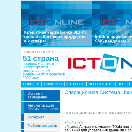
Кредитная карта Банка ЗЕНИТ
вошла в 9 лучших продуктов
Infobip признан 
в октябре
SMS вендором 20
ЦИФРЫ ГОВОРЯТ
51 страна
приняла участие в
Петербургском
международном
экономическом форуме в
2022 году
НОВОСТИ
АНАЛИТИКА
ИНТЕРВЬЮ
МЕРОПРИЯТИЯ
ПРОЕКТ
Операционная Система Linu
Импорто­
Замещение
Автоматизация
Промышленности
ОПЕРАЦИОННАЯ СИСТЕМА LINUX:
ВС
Интернет
24.04.2025
Мобильная связь
«Группа Астра» и компания TData подт
решений для управления данными с оп