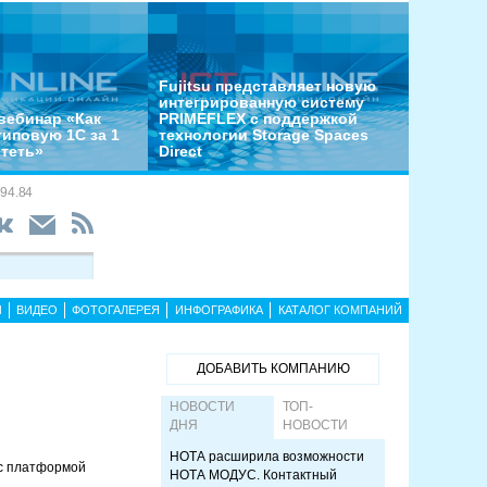
Fujitsu представляет новую
интегрированную систему
вебинар «Как
PRIMEFLEX с поддержкой
типовую 1С за 1
технологии Storage Spaces
отеть»
Direct
94.84
Ы
ВИДЕО
ФОТОГАЛЕРЕЯ
ИНФОГРАФИКА
КАТАЛОГ КОМПАНИЙ
ДОБАВИТЬ КОМПАНИЮ
НОВОСТИ
ТОП-
ДНЯ
НОВОСТИ
НОТА расширила возможности
с платформой
НОТА МОДУС. Контактный