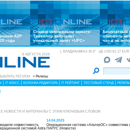
Станем чемпионами вместе:
Бесплатный 
лучшим A2P
Триколор запускает
обновить не
20 года
уникальный пакет «UFC»
час и не всп
ВЛАДИКАВКАЗ
26.6
°
ЦБ
USD 82.17 EUR 
8 АВГУСТА 2026
ВЫБРАТЬ РЕГИОН
> Релизы
Ы
IT КЛАСС
КОЛОНКА РЕДАКТОРА
IT РЕЙТИНГ
ТЕСТОВЫЙ СТЕНД
РЕЛИЗ
x
Е НОВОСТИ И МАТЕРИАЛЫ С ЭТИМ КЛЮЧЕВЫМ СЛОВОМ
14.04.2025
вердили совместимость
Операционная система «АльтерОС» совместима 
ерационной системой Astra
ПАРУС
(Новости)