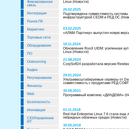
Фиксированная
Linux
(Новости)
связь
26.02.2025
Интеграция
Подтверждена совместимость системы 
инфраструктурой CEDM и РЕД ОС
(Нов
Рынок ПК
03.02.2025
Маркетинг
«АЛМИ Партнер» выпустил новую верс
Торговые сети
18.11.2024
Оборудование
Обновление RooX UIDM: усиленная аут
Linux
(Новости)
ПО
21.08.2024
Outsourcing
CorpSoft24 разработала версию Rewtas
Кадры
29.01.2024
Регулирование
Ультрамасштабируемые серверы от Dа
совместимость с продуктами РЕД СОФ
Финансы
30.06.2021
Web
Программный комплекс «ДИАДЕМА»
(Н
Безопасность
01.11.2018
Инновации
Red Hat Enterprise Linux 7.6 стала еще
гибридных облачных средах
(Новости)
CIO/Управление
ИТ
30.05.2018