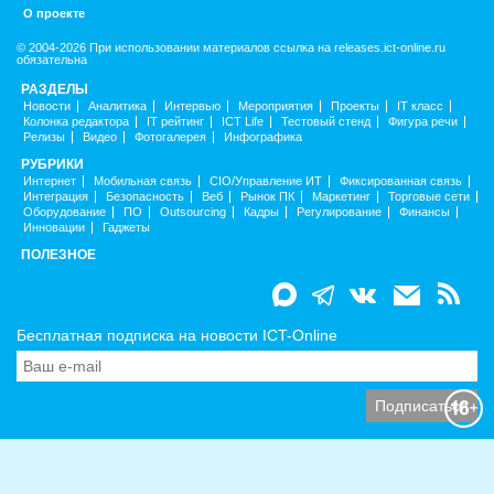
О проекте
© 2004-2026 При использовании материалов ссылка на releases.ict-online.ru
обязательна
РАЗДЕЛЫ
Новости
Аналитика
Интервью
Мероприятия
Проекты
IT класс
Колонка редактора
IT рейтинг
ICT Life
Тестовый стенд
Фигура речи
Релизы
Видео
Фотогалерея
Инфографика
РУБРИКИ
Интернет
Мобильная связь
CIO/Управление ИТ
Фиксированная связь
Интеграция
Безопасность
Веб
Рынок ПК
Маркетинг
Торговые сети
Оборудование
ПО
Outsourcing
Кадры
Регулирование
Финансы
Инновации
Гаджеты
ПОЛЕЗНОЕ
Бесплатная подписка на новости ICT-Online