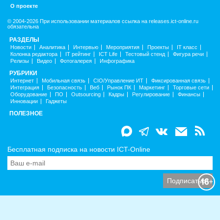
О проекте
© 2004-2026 При использовании материалов ссылка на releases.ict-online.ru
обязательна
РАЗДЕЛЫ
Новости
Аналитика
Интервью
Мероприятия
Проекты
IT класс
Колонка редактора
IT рейтинг
ICT Life
Тестовый стенд
Фигура речи
Релизы
Видео
Фотогалерея
Инфографика
РУБРИКИ
Интернет
Мобильная связь
CIO/Управление ИТ
Фиксированная связь
Интеграция
Безопасность
Веб
Рынок ПК
Маркетинг
Торговые сети
Оборудование
ПО
Outsourcing
Кадры
Регулирование
Финансы
Инновации
Гаджеты
ПОЛЕЗНОЕ
Бесплатная подписка на новости ICT-Online