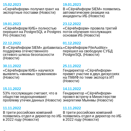
15.02.2023
19.01.2023
«СерчИнформ» получил грант на
В «СёрчИнформ SIEM» появились
экспортные поставки
(Новости)
автоматические реакции на
инциденты ИБ
(Новости)
19.01.2023
23.12.2022
«СёрчИнформ КИБ» полностью
«СёрчИнформ» провела третий
перешел на PostgreSQL и Postgres
поток обучения госслужащих
Pro
(Новости)
основам ИБ
(Новости)
22.12.2022
01.12.2022
В «СёрчИнформ SIEM» добавилась
«СёрчИнформ FileAuditor»
поддержка отечественного
перешел на свободную СУБД
сетевого шлюза безопасности
PostgreSQL
(Новости)
(Новости)
30.11.2022
25.11.2022
«СёрчИнформ КИБ» научился
Гендиректор «СёрчИнформ»
выявлять «мнимых тружеников»
примет участие в двух дискуссиях
(Новости)
на ПМИФ по теме экспорта ИТ
(Новости)
15.11.2022
14.11.2022
53% госслужащих считают, что в
Гендиректор «СёрчИнформ»
обществе недооценивают
провел встречу в Министерстве
проблему утечек данных
(Новости)
энергетики Мьянмы
(Новости)
11.11.2022
11.11.2022
В трети российских компаний
В трети российских компаний
появились отдел и директор по ИБ
появились отдел и директор по ИБ
в 2022 году
(Новости)
в 2022 году
(Новости)