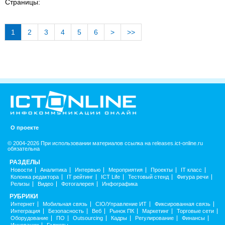
Страницы:
1
2
3
4
5
6
>
>>
О проекте
© 2004-2026 При использовании материалов ссылка на releases.ict-online.ru
обязательна
РАЗДЕЛЫ
Новости
Аналитика
Интервью
Мероприятия
Проекты
IT класс
Колонка редактора
IT рейтинг
ICT Life
Тестовый стенд
Фигура речи
Релизы
Видео
Фотогалерея
Инфографика
РУБРИКИ
Интернет
Мобильная связь
CIO/Управление ИТ
Фиксированная связь
Интеграция
Безопасность
Веб
Рынок ПК
Маркетинг
Торговые сети
Оборудование
ПО
Outsourcing
Кадры
Регулирование
Финансы