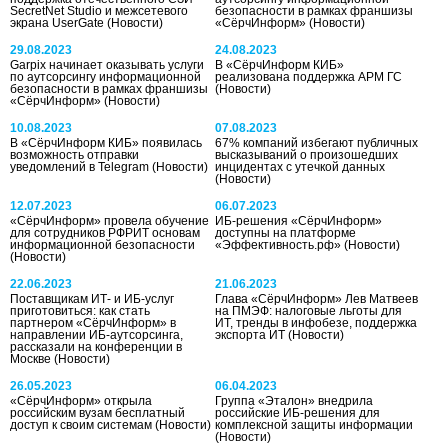
SecretNet Studio и межсетевого
безопасности в рамках франшизы
экрана UserGate
(Новости)
«СёрчИнформ»
(Новости)
29.08.2023
24.08.2023
Garpix начинает оказывать услуги
В «СёрчИнформ КИБ»
по аутсорсингу информационной
реализована поддержка АРМ ГС
безопасности в рамках франшизы
(Новости)
«СёрчИнформ»
(Новости)
10.08.2023
07.08.2023
В «СёрчИнформ КИБ» появилась
67% компаний избегают публичных
возможность отправки
высказываний о произошедших
уведомлений в Telegram
(Новости)
инцидентах с утечкой данных
(Новости)
12.07.2023
06.07.2023
«СёрчИнформ» провела обучение
ИБ-решения «СёрчИнформ»
для сотрудников РФРИТ основам
доступны на платформе
информационной безопасности
«Эффективность.рф»
(Новости)
(Новости)
22.06.2023
21.06.2023
Поставщикам ИТ- и ИБ-услуг
Глава «СёрчИнформ» Лев Матвеев
приготовиться: как стать
на ПМЭФ: налоговые льготы для
партнером «СёрчИнформ» в
ИТ, тренды в инфобезе, поддержка
направлении ИБ-аутсорсинга,
экспорта ИТ
(Новости)
рассказали на конференции в
Москве
(Новости)
26.05.2023
06.04.2023
«СёрчИнформ» открыла
Группа «Эталон» внедрила
российским вузам бесплатный
российские ИБ-решения для
доступ к своим системам
(Новости)
комплексной защиты информации
(Новости)