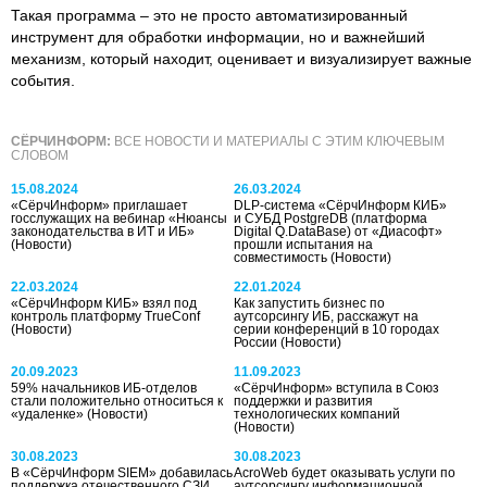
Такая программа – это не просто автоматизированный
инструмент для обработки информации, но и важнейший
механизм, который находит, оценивает и визуализирует важные
события.
СЁРЧИНФОРМ:
ВСЕ НОВОСТИ И МАТЕРИАЛЫ С ЭТИМ КЛЮЧЕВЫМ
СЛОВОМ
15.08.2024
26.03.2024
«СёрчИнформ» приглашает
DLP-система «СёрчИнформ КИБ»
госслужащих на вебинар «Нюансы
и СУБД PostgreDB (платформа
законодательства в ИТ и ИБ»
Digital Q.DataBase) от «Диасофт»
(Новости)
прошли испытания на
совместимость
(Новости)
22.03.2024
22.01.2024
«СёрчИнформ КИБ» взял под
Как запустить бизнес по
контроль платформу TrueConf
аутсорсингу ИБ, расскажут на
(Новости)
серии конференций в 10 городах
России
(Новости)
20.09.2023
11.09.2023
59% начальников ИБ-отделов
«СёрчИнформ» вступила в Союз
стали положительно относиться к
поддержки и развития
«удаленке»
(Новости)
технологических компаний
(Новости)
30.08.2023
30.08.2023
В «СёрчИнформ SIEM» добавилась
AcroWeb будет оказывать услуги по
поддержка отечественного СЗИ
аутсорсингу информационной