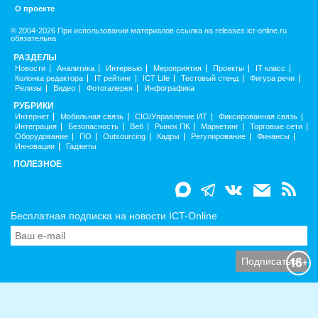
О проекте
© 2004-2026 При использовании материалов ссылка на releases.ict-online.ru
обязательна
РАЗДЕЛЫ
Новости
Аналитика
Интервью
Мероприятия
Проекты
IT класс
Колонка редактора
IT рейтинг
ICT Life
Тестовый стенд
Фигура речи
Релизы
Видео
Фотогалерея
Инфографика
РУБРИКИ
Интернет
Мобильная связь
CIO/Управление ИТ
Фиксированная связь
Интеграция
Безопасность
Веб
Рынок ПК
Маркетинг
Торговые сети
Оборудование
ПО
Outsourcing
Кадры
Регулирование
Финансы
Инновации
Гаджеты
ПОЛЕЗНОЕ
Бесплатная подписка на новости ICT-Online