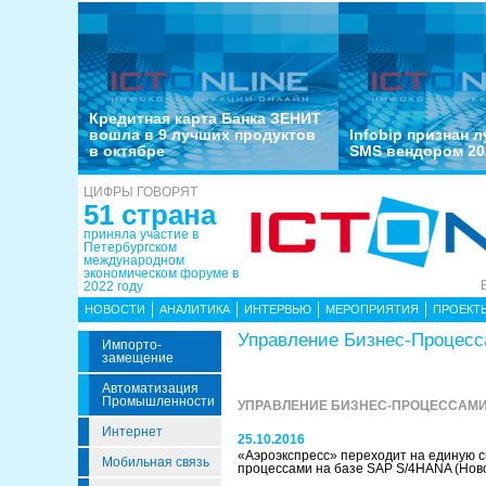
Кредитная карта Банка ЗЕНИТ
вошла в 9 лучших продуктов
Infobip признан 
в октябре
SMS вендором 20
ЦИФРЫ ГОВОРЯТ
51 страна
приняла участие в
Петербургском
международном
экономическом форуме в
2022 году
НОВОСТИ
АНАЛИТИКА
ИНТЕРВЬЮ
МЕРОПРИЯТИЯ
ПРОЕКТ
Управление Бизнес-Процес
Импорто­
Замещение
Автоматизация
Промышленности
УПРАВЛЕНИЕ БИЗНЕС-ПРОЦЕССАМИ
Интернет
25.10.2016
«Аэроэкспресс» переходит на единую с
Мобильная связь
процессами на базе SAP S/4HANA
(Нов