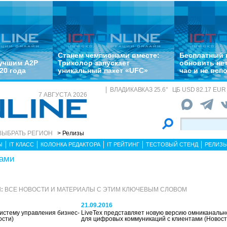
Станем чемпионами вместе:
Бесплатный 
лучшим A2P
Триколор запускает
обновить не
20 года
уникальный пакет «UFC»
час и не всп
ВЛАДИКАВКАЗ
25.6
°
ЦБ
USD 82.17 EUR 
7 АВГУСТА 2026
ВЫБРАТЬ РЕГИОН
> Релизы
Ы
IT КЛАСС
КОЛОНКА РЕДАКТОРА
IT РЕЙТИНГ
ТЕСТОВЫЙ СТЕНД
РЕЛИЗ
сами
:
ВСЕ НОВОСТИ И МАТЕРИАЛЫ С ЭТИМ КЛЮЧЕВЫМ СЛОВОМ
21.09.2016
истему управления бизнес-
LiveTex представляет новую версию омниканаль
ости)
для цифровых коммуникаций с клиентами
(Новост