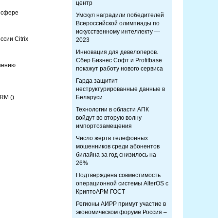
центр
в сфере
Умскул наградили победителей
Всероссийской олимпиады по
искусственному интеллекту —
сии Citrix
2023
Инновация для девелоперов.
Сбер Бизнес Софт и Profitbase
шению
покажут работу нового сервиса
Гарда защитит
неструктурированные данные в
 CRM
()
Беларуси
Технологии в области АПК
войдут во вторую волну
импортозамещения
Число жертв телефонных
мошенников среди абонентов
билайна за год снизилось на
26%
Подтверждена совместимость
операционной системы AlterOS с
КриптоАРМ ГОСТ
Регионы АИРР примут участие в
экономическом форуме Россия –