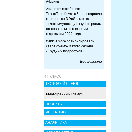
Африка
Аналитический отчет
ТрансТелеКома: в 5 раз возросло
количество DDoS-атак на
телекоммуникационную отрасль
по сравнению со вторым
кварталом 2022 года
Wink и more.tv анонсировали
старт съемок пятого сезона
«Трудных подростков»
Все новости
ИТ-КЛАСС
ТЕСТОВЫЙ СТЕНД
Многогранный гламур
ПРОЕКТЫ
ИНТЕРВЬЮ
АНАЛИТИКА