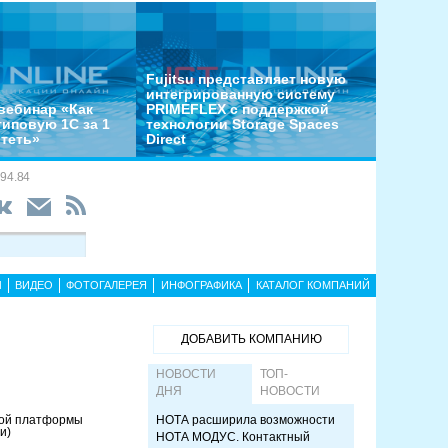
Fujitsu представляет новую
интегрированную систему
вебинар «Как
PRIMEFLEX с поддержкой
типовую 1С за 1
технологии Storage Spaces
отеть»
Direct
94.84
Ы
ВИДЕО
ФОТОГАЛЕРЕЯ
ИНФОГРАФИКА
КАТАЛОГ КОМПАНИЙ
ДОБАВИТЬ КОМПАНИЮ
НОВОСТИ
ТОП-
ДНЯ
НОВОСТИ
ной платформы
НОТА расширила возможности
и)
НОТА МОДУС. Контактный