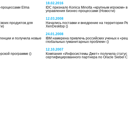
18.02.2016
-процессами Elma
IDC признало Konica Minolta «крупным игроком» 
управления бизнес-процессами
(Новости)
12.03.2008
своих продуктов для
Начались поставки и внедрение на территории Рос
ти)
XenDesktop
()
24.01.2008
тенции и получила новые
IBM намерена привлечь российских ученых к «ре
глобальных гуманитарных проблем»
()
12.10.2007
ерской программе
()
Компания «Инфосистемы Джет» получила статус
сертифицированного партнера по Oracle Siebel