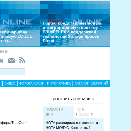
Fujitsu представляет новую
интегрированную систему
вебинар «Как
PRIMEFLEX с поддержкой
типовую 1С за 1
технологии Storage Spaces
отеть»
Direct
94.84
Ы
ВИДЕО
ФОТОГАЛЕРЕЯ
ИНФОГРАФИКА
КАТАЛОГ КОМПАНИЙ
ДОБАВИТЬ КОМПАНИЮ
НОВОСТИ
ТОП-
ДНЯ
НОВОСТИ
атформ TrueConf
НОТА расширила возможности
НОТА МОДУС. Контактный