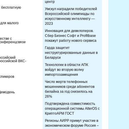
центр
т бесплатную
Умскул наградили победителей
Всероссийской олимпиады по
искусственному интеллекту —
 для малого
2023
Инновация для девелоперов.
Сбер Бизнес Софт и Profitbase
естве с
покажут работу нового сервиса
конференцсвязи
Гарда защитит
неструктурированные данные в
оссийский
Беларуси
оссийской ВКС-
Технологии в области АПК
войдут во вторую волну
импортозамещения
спикеров
Число жертв телефонных
мошенников среди абонентов
билайна за год снизилось на
Демодень
26%
Подтверждена совместимость
операционной системы AlterOS с
КриптоАРМ ГОСТ
Регионы АИРР примут участие в
экономическом форуме Россия –