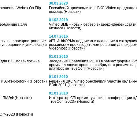
30.03.2020
 решение Webex On Flip
Российский производитель ВКС Vinteo предлагае
помощь
(Новости)
01.02.2019
еобанкинга для
Vinteo SMB - новый сервер видеоконференцсвязи
бизнеса
(Новости)
14.07.2016
 взрывное распространение
«РТ-ИНФОРМ» подписал соглашение о сотруднич
х упрощении и унификации
российским производителем решений для видео
VideoMost
(Новости)
01.01.2010
О для ВКС появилось на
Заседание Правления РСПП в рамках форума «Р
промышленник» прошло в гибридном режиме на р
платформе TrueConf
(Новости)
01.01.2010
 и AI-технологии
(Новости)
Решения ВКС Vinteo обеспечили участие онлайн-
ВЭФ-2021
(Новости)
01.01.2010
для ПМЭФ
(Новости)
Интегратор CTI примет участие в конференции «
TrueConf 2023»
(Новости)
ВЭФ-2023
(Новости)