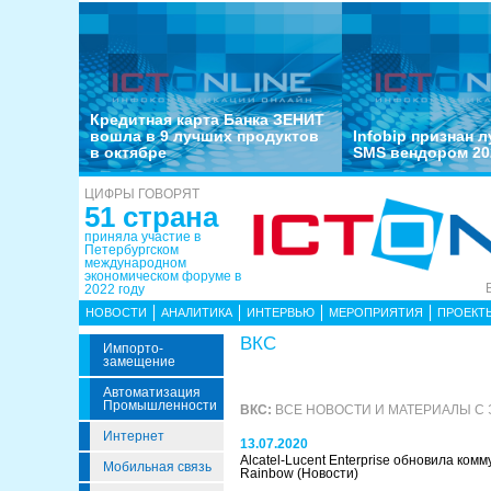
Кредитная карта Банка ЗЕНИТ
вошла в 9 лучших продуктов
Infobip признан 
в октябре
SMS вендором 20
ЦИФРЫ ГОВОРЯТ
51 страна
приняла участие в
Петербургском
международном
экономическом форуме в
2022 году
НОВОСТИ
АНАЛИТИКА
ИНТЕРВЬЮ
МЕРОПРИЯТИЯ
ПРОЕКТ
ВКС
Импорто­
Замещение
Автоматизация
Промышленности
ВКС:
ВСЕ НОВОСТИ И МАТЕРИАЛЫ С
Интернет
13.07.2020
Alcatel-Lucent Enterprise обновила ко
Мобильная связь
Rainbow
(Новости)