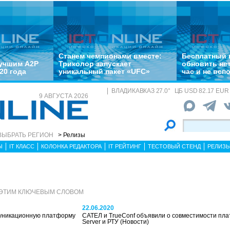
Станем чемпионами вместе:
Бесплатный 
лучшим A2P
Триколор запускает
обновить не
20 года
уникальный пакет «UFC»
час и не всп
ВЛАДИКАВКАЗ
27.0
°
ЦБ
USD 82.17 EUR 
9 АВГУСТА 2026
ВЫБРАТЬ РЕГИОН
> Релизы
Ы
IT КЛАСС
КОЛОНКА РЕДАКТОРА
IT РЕЙТИНГ
ТЕСТОВЫЙ СТЕНД
РЕЛИЗ
 ЭТИМ КЛЮЧЕВЫМ СЛОВОМ
22.06.2020
ммуникационную платформу
САТЕЛ и TrueConf объявили о совместимости пл
Server и РТУ
(Новости)