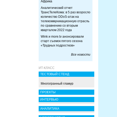
Африка
Аналитический отчет
ТрансТелеКома: в 5 раз возросло
количество DDoS-атак на
телекоммуникационную отрасль
по сравнению со вторым
кварталом 2022 года
Wink и more.tv анонсировали
старт съемок пятого сезона
«Трудных подростков»
Все новости
ИТ-КЛАСС
ТЕСТОВЫЙ СТЕНД
Многогранный гламур
ПРОЕКТЫ
ИНТЕРВЬЮ
АНАЛИТИКА