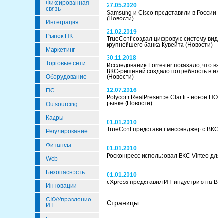
Фиксированная
27.05.2020
связь
Samsung и Cisco представили в России
(Новости)
Интеграция
21.02.2019
Рынок ПК
TrueConf создал цифровую систему вид
крупнейшего банка Кувейта
(Новости)
Маркетинг
30.11.2018
Торговые сети
Исследование Forrester показало, что
ВКС-решений создало потребность в и
Оборудование
(Новости)
12.07.2016
ПО
Polycom RealPresence Clariti - новое П
рынке
(Новости)
Outsourcing
Кадры
01.01.2010
TrueConf представил мессенджер с ВКС
Регулирование
Финансы
01.01.2010
Росконгресс использовал ВКС Vinteo 
Web
Безопасность
01.01.2010
eXpress представил ИТ-индустрию на 
Инновации
CIO/Управление
Страницы:
ИТ