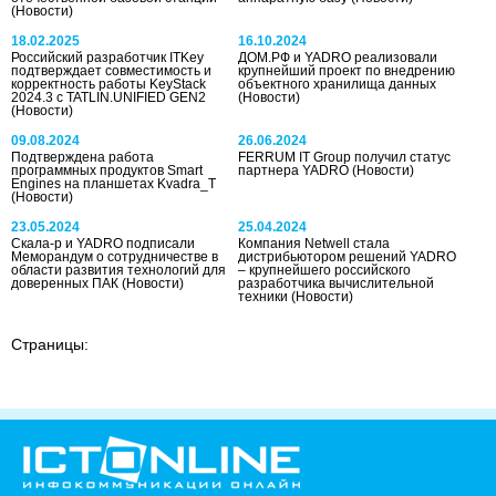
(Новости)
18.02.2025
16.10.2024
Российский разработчик ITKey
ДОМ.РФ и YADRO реализовали
подтверждает совместимость и
крупнейший проект по внедрению
корректность работы KeyStack
объектного хранилища данных
2024.3 с TATLIN.UNIFIED GEN2
(Новости)
(Новости)
09.08.2024
26.06.2024
Подтверждена работа
FERRUM IT Group получил статус
программных продуктов Smart
партнера YADRO
(Новости)
Engines на планшетах Kvadra_T
(Новости)
23.05.2024
25.04.2024
Скала-р и YADRO подписали
Компания Netwell стала
Меморандум о сотрудничестве в
дистрибьютором решений YADRO
области развития технологий для
– крупнейшего российского
доверенных ПАК
(Новости)
разработчика вычислительной
техники
(Новости)
Страницы: