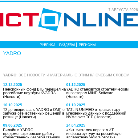
7 АВГУСТА 2026
РУБРИКИ
РАЗДЕЛЫ
РЕГИОНЫ
YADRO
YADRO:
ВСЕ НОВОСТИ И МАТЕРИАЛЫ С ЭТИМ КЛЮЧЕВЫМ СЛОВОМ
12.12.2025
01.12.2025
Пенсионный фонд ВТБ перешел на
YADRO становится стратегическим
российские ноутбуки KVADRA
инвестором MIND Software
(Новости)
(Новости)
10.10.2025
01.10.2025
T2 договорилась с YADRO и ОМП о
TATLIN.UNIFIED открывает эру
запуске отечественных решений в
мгновенных данных с поддержкой
рознице
(Новости)
NVMe over TCP
(Новости)
09.06.2025
24.04.2025
Билайн и YADRO
«Кит-системс» перевел ИТ-
продемонстрировали работу
инфраструктуру на российскую
отечественной базовой станции
аппаратную базу
(Новости)