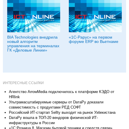
BIA Technologies внедрила
«1С-Рарус» на первом
новый алгоритм
форуме ERP во Вьетнаме
управления на терминалах
ГК «Деловые Линии»
ИНТЕРЕСНЫЕ ССЫЛКИ
Агентство ArrowMedia подключилось к платформе КЭДО от
HRlink
Ультрамасштабируемые серверы от DатаРу доказали
совместимость с продуктами РЕД СОФТ
Российский ИТ-стартап Sellty выходит на рынок Узбекистана
DатаРу вошла в ТОП-20 вендоров физической ИТ-
инфраструктуры в России
«1С:Розница 8. Магазин бытовой техники и средств связи»