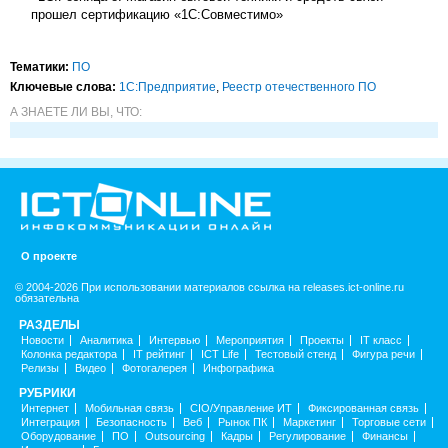
прошел сертификацию «1С:Совместимо»
Тематики:
ПО
Ключевые слова:
1С:Предприятие
,
Реестр отечественного ПО
А ЗНАЕТЕ ЛИ ВЫ, ЧТО:
О проекте
© 2004-2026 При использовании материалов ссылка на releases.ict-online.ru
обязательна
РАЗДЕЛЫ
Новости
Аналитика
Интервью
Мероприятия
Проекты
IT класс
Колонка редактора
IT рейтинг
ICT Life
Тестовый стенд
Фигура речи
Релизы
Видео
Фотогалерея
Инфографика
РУБРИКИ
Интернет
Мобильная связь
CIO/Управление ИТ
Фиксированная связь
Интеграция
Безопасность
Веб
Рынок ПК
Маркетинг
Торговые сети
Оборудование
ПО
Outsourcing
Кадры
Регулирование
Финансы