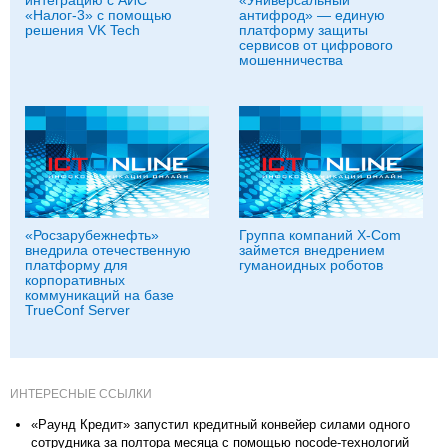
интеграцию с АИС
«Универсальный
«Налог-3» с помощью
антифрод» — единую
решения VK Tech
платформу защиты
сервисов от цифрового
мошенничества
«Росзарубежнефть»
Группа компаний X-Com
внедрила отечественную
займется внедрением
платформу для
гуманоидных роботов
корпоративных
коммуникаций на базе
TrueConf Server
ИНТЕРЕСНЫЕ ССЫЛКИ
«Раунд Кредит» запустил кредитный конвейер силами одного
сотрудника за полтора месяца с помощью nocode-технологий