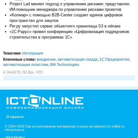
Project Lad меняет подход к управлению рисками: представлен
ИИ-помощник менеджера по управлению рисками проектов
«Колмар» с помощью B2B-Center создает единое цифровое
пространство для закупок
Рег.ру запустил сервис объектного хранилища S3 в облаке
«1С-Рарус» провел конференцию «Цифровизация подрядчиков
строительства в программах 1С»
Тематики:
Интеграция
Ключевые слова:
внедрение
,
автоматизация склада
,
1С:Предприятие
,
автоматизация логистики
,
BIA Technologies
А ЗНАЕТЕ ЛИ ВЫ, ЧТО:
О проекте
© 2004-2026 При использовании материалов ссылка на releases.ict-online.ru
обязательна