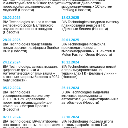
ИИ-инструментов в бизнес требует
инструмент диагностики
перестройки управленческих
высоконагруженных 1С-систем
моделей
(Новости)
PerfDog
(Новости)
26.02.2025
18.02.2025
BIA Technologies вошла в состав
BIA Technologies внедрила систему
экспертного жюри Балтийского
планирования рейсов в ГК
научно-инженерного конкурса
«Деловые Линии»
(Новости)
(Новости)
28.01.2025
20.01.2025
BIA Technologies представила
BIA Technologies повысила
новую версию платформы Sunrise
производительность
BPM
(Новости)
высоконагруженных 1С-систем в
Melon Fashion Group
(Новости)
24.12.2024
10.12.2024
BIA Technologies: автоматизация,
BIA Technologies внедрила новый
цифровые двойники и
алгоритм управления на
математическая оптимизация –
терминалах ГК «Деловые Линии»
ключевые запросы бизнеса в 2024
(Новости)
году
(Новости)
05.12.2024
25.11.2024
BIA Technologies
В BIA Technologies выделили
усовершенствовала систему
ключевые преимущества
«1С:ERP+PM Управление
автоматизации бюджетирования в
проектной организацией» для
автобизнесе
(Новости)
компании «Метран Проект»
(Новости)
07.11.2024
22.10.2024
BIA Technologies: IBP-платформы
BIA Technologies подвела итоги
повышают точность планирования
«Школы разработчиков 1С»