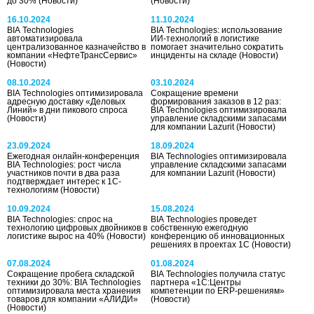
до 30%
(Новости)
(Новости)
16.10.2024
11.10.2024
BIA Technologies
BIA Technologies: использование
автоматизировала
ИИ-технологий в логистике
централизованное казначейство в
помогает значительно сократить
компании «НефтеТрансСервис»
инциденты на складе
(Новости)
(Новости)
08.10.2024
03.10.2024
BIA Technologies оптимизировала
Сокращение времени
адресную доставку «Деловых
формирования заказов в 12 раз:
Линий» в дни пикового спроса
BIA Technologies оптимизировала
(Новости)
управление складскими запасами
для компании Lazurit
(Новости)
23.09.2024
18.09.2024
Ежегодная онлайн-конференция
BIA Technologies оптимизировала
BIA Technologies: рост числа
управление складскими запасами
участников почти в два раза
для компании Lazurit
(Новости)
подтверждает интерес к 1С-
технологиям
(Новости)
10.09.2024
15.08.2024
BIA Technologies: спрос на
BIA Technologies проведет
технологию цифровых двойников в
собственную ежегодную
логистике вырос на 40%
(Новости)
конференцию об инновационных
решениях в проектах 1С
(Новости)
07.08.2024
01.08.2024
Сокращение пробега складской
BIA Technologies получила статус
техники до 30%: BIA Technologies
партнера «1С:Центры
оптимизировала места хранения
компетенции по ERP-решениям»
товаров для компании «АЛИДИ»
(Новости)
(Новости)