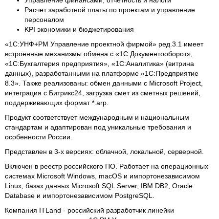
Управление финансами, отчетность и налоги
Расчет заработной платы по проектам и управление
персоналом
KPI экономики и бюджетирования
«1С:УНФ+PM Управление проектной фирмой» ред.3.1 имеет
встроенные механизмы обмена с «1С:Документооборот»,
«1С:Бухгалтерия предприятия», «1С:Аналитика» (витрина
данных), разработанными на платформе «1С:Предприятие
8.3». Также реализованы: обмен данными с Microsoft Project,
интеграция с Битрикс24, загрузка смет из сметных решений,
поддерживающих формат *.arp.
Продукт соответствует международным и национальным
стандартам и адаптирован под уникальные требования и
особенности России.
Представлен в 3-х версиях: облачной, локальной, серверной.
Включен в реестр российского ПО. Работает на операционных
системах Microsoft Windows, macOS и импортонезависимом
Linux, базах данных Microsoft SQL Server, IBM DB2, Oracle
Database и импортонезависимом PostgreSQL.
Компания ITLand - российский разработчик линейки