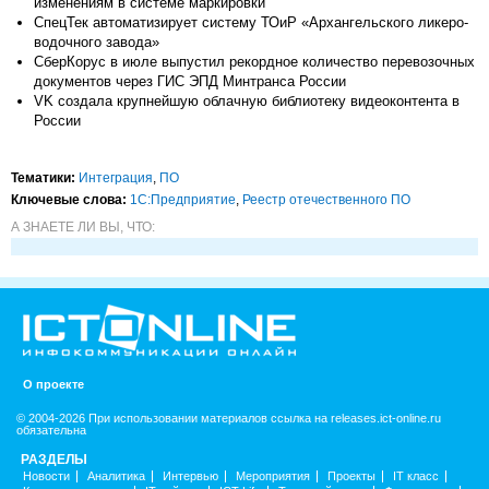
изменениям в системе маркировки
СпецТек автоматизирует систему ТОиР «Архангельского ликеро-
водочного завода»
СберКорус в июле выпустил рекордное количество перевозочных
документов через ГИС ЭПД Минтранса России
VK создала крупнейшую облачную библиотеку видеоконтента в
России
Тематики:
Интеграция
,
ПО
Ключевые слова:
1С:Предприятие
,
Реестр отечественного ПО
А ЗНАЕТЕ ЛИ ВЫ, ЧТО:
О проекте
© 2004-2026 При использовании материалов ссылка на releases.ict-online.ru
обязательна
РАЗДЕЛЫ
Новости
Аналитика
Интервью
Мероприятия
Проекты
IT класс