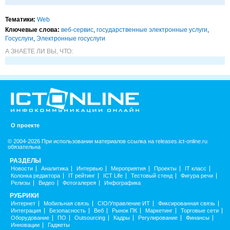
Тематики:
Web
Ключевые слова:
веб-сервис
,
государственные электронные услуги
,
Госуслуги
,
Электронные госуслуги
А ЗНАЕТЕ ЛИ ВЫ, ЧТО:
О проекте
© 2004-2026 При использовании материалов ссылка на releases.ict-online.ru
обязательна
РАЗДЕЛЫ
Новости
Аналитика
Интервью
Мероприятия
Проекты
IT класс
Колонка редактора
IT рейтинг
ICT Life
Тестовый стенд
Фигура речи
Релизы
Видео
Фотогалерея
Инфографика
РУБРИКИ
Интернет
Мобильная связь
CIO/Управление ИТ
Фиксированная связь
Интеграция
Безопасность
Веб
Рынок ПК
Маркетинг
Торговые сети
Оборудование
ПО
Outsourcing
Кадры
Регулирование
Финансы
Инновации
Гаджеты