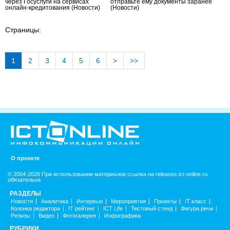
через Госуслуги на сервисах
отправьте ему документы заранее
онлайн-кредитования
(Новости)
(Новости)
Страницы:
1
2
3
4
5
6
>
>>
О проекте
© 2004-2026 При использовании материалов ссылка на releases.ict-online.ru
обязательна
РАЗДЕЛЫ
Новости
Аналитика
Интервью
Мероприятия
Проекты
IT класс
Колонка редактора
IT рейтинг
ICT Life
Тестовый стенд
Фигура речи
Релизы
Видео
Фотогалерея
Инфографика
РУБРИКИ