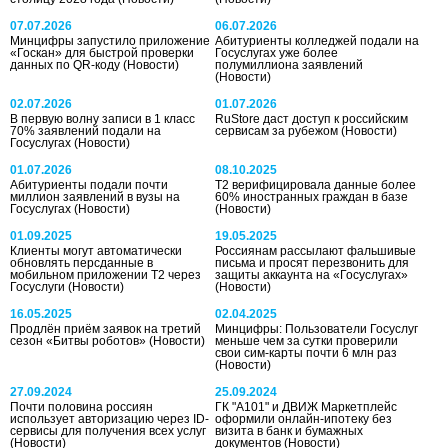
07.07.2026
06.07.2026
Минцифры запустило приложение
Абитуриенты колледжей подали на
«Госкан» для быстрой проверки
Госуслугах уже более
данных по QR-коду
(Новости)
полумиллиона заявлений
(Новости)
02.07.2026
01.07.2026
В первую волну записи в 1 класс
RuStore даст доступ к российским
70% заявлений подали на
сервисам за рубежом
(Новости)
Госуслугах
(Новости)
01.07.2026
08.10.2025
Абитуриенты подали почти
T2 верифицировала данные более
миллион заявлений в вузы на
60% иностранных граждан в базе
Госуслугах
(Новости)
(Новости)
01.09.2025
19.05.2025
Клиенты могут автоматически
Россиянам рассылают фальшивые
обновлять персданные в
письма и просят перезвонить для
мобильном приложении Т2 через
защиты аккаунта на «Госуслугах»
Госуслуги
(Новости)
(Новости)
16.05.2025
02.04.2025
Продлён приём заявок на третий
Минцифры: Пользователи Госуслуг
сезон «Битвы роботов»
(Новости)
меньше чем за сутки проверили
свои сим-карты почти 6 млн раз
(Новости)
27.09.2024
25.09.2024
Почти половина россиян
ГК "А101" и ДВИЖ Маркетплейс
использует авторизацию через ID-
оформили онлайн-ипотеку без
сервисы для получения всех услуг
визита в банк и бумажных
(Новости)
документов
(Новости)