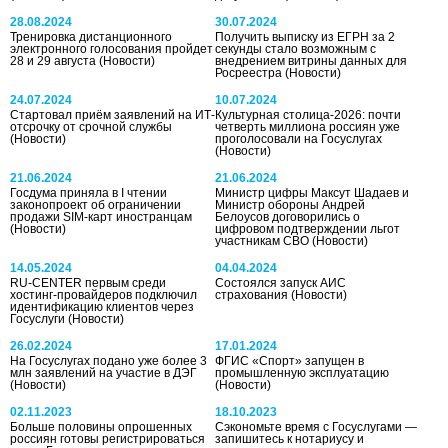
28.08.2024
30.07.2024
Тренировка дистанционного
Получить выписку из ЕГРН за 2
электронного голосования пройдет
секунды стало возможным с
28 и 29 августа
(Новости)
внедрением витрины данных для
Росреестра
(Новости)
24.07.2024
10.07.2024
Стартовал приём заявлений на ИТ-
Культурная столица-2026: почти
отсрочку от срочной службы
четверть миллиона россиян уже
(Новости)
проголосовали на Госуслугах
(Новости)
21.06.2024
21.06.2024
Госдума приняла в I чтении
Министр цифры Максут Шадаев и
законопроект об ограничении
Министр обороны Андрей
продажи SIM-карт иностранцам
Белоусов договорились о
(Новости)
цифровом подтверждении льгот
участникам СВО
(Новости)
14.05.2024
04.04.2024
RU-CENTER первым среди
Состоялся запуск АИС
хостинг-провайдеров подключил
страхования
(Новости)
идентификацию клиентов через
Госуслуги
(Новости)
26.02.2024
17.01.2024
На Госуслугах подано уже более 3
ФГИС «Спорт» запущен в
млн заявлений на участие в ДЭГ
промышленную эксплуатацию
(Новости)
(Новости)
02.11.2023
18.10.2023
Больше половины опрошенных
Сэкономьте время с Госуслугами —
россиян готовы регистрироваться
запишитесь к нотариусу и