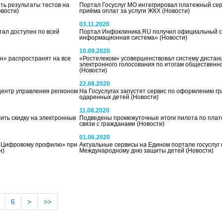
ть результаты тестов на
Портал Госуслуг МО интегрировал платежный сер
овости)
приёма оплат за услуги ЖКХ
(Новости)
03.11.2020
ал доступен по всей
Портал Инфоклиника.RU получил официальный с
информационная система»
(Новости)
10.09.2020
н» распространят на все
«Ростелеком» усовершенствовал систему дистан
электронного голосования по итогам общественн
(Новости)
22.08.2020
центр управления регионом
На Госуслугах запустят сервис по оформлению гр
одаренных детей
(Новости)
11.08.2020
ить скидку на электронные
Подведены промежуточные итоги пилота по пла
связи с гражданами
(Новости)
01.06.2020
 «Цифровому профилю» при
Актуальные сервисы на Едином портале госуслуг 
и)
Международному дню защиты детей
(Новости)
6
>
>>