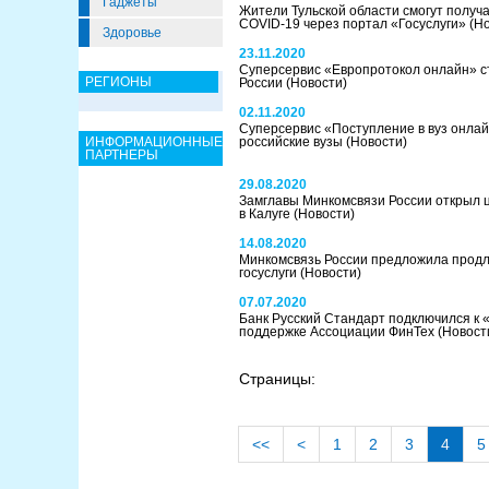
Гаджеты
Жители Тульской области смогут получа
COVID-19 через портал «Госуслуги»
(Н
Здоровье
23.11.2020
Суперсервис «Европротокол онлайн» ст
РЕГИОНЫ
России
(Новости)
02.11.2020
Суперсервис «Поступление в вуз онлай
ИНФОРМАЦИОННЫЕ
российские вузы
(Новости)
ПАРТНЕРЫ
29.08.2020
Замглавы Минкомсвязи России открыл 
в Калуге
(Новости)
14.08.2020
Минкомсвязь России предложила продл
госуслуги
(Новости)
07.07.2020
Банк Русский Стандарт подключился к
поддержке Ассоциации ФинТех
(Новост
Страницы:
<<
<
1
2
3
4
5