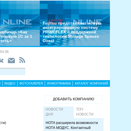
Fujitsu представляет новую
интегрированную систему
вебинар «Как
PRIMEFLEX с поддержкой
типовую 1С за 1
технологии Storage Spaces
отеть»
Direct
94.06
Ы
ВИДЕО
ФОТОГАЛЕРЕЯ
ИНФОГРАФИКА
КАТАЛОГ КОМПАНИЙ
ДОБАВИТЬ КОМПАНИЮ
НОВОСТИ
ТОП-
ДНЯ
НОВОСТИ
сти)
НОТА расширила возможности
НОТА МОДУС. Контактный