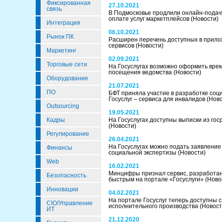
Фиксированная
27.10.2021
связь
В Подмосковье продлили онлайн-подачу
оплате услуг маркетплейсов
(Новости)
Интеграция
06.10.2021
Рынок ПК
Расширен перечень доступных в прило
сервисов
(Новости)
Маркетинг
02.09.2021
Торговые сети
На Госуслугах возможно оформить вре
посещения ведомства
(Новости)
Оборудование
21.07.2021
ПО
БФТ приняла участие в разработке соц
Госуслуг – сервиса для инвалидов
(Нов
Outsourcing
19.05.2021
Кадры
На Госуслугах доступны выписки из го
(Новости)
Регулирование
26.04.2021
На Госуслугах можно подать заявление
Финансы
социальной экспертизы
(Новости)
Web
16.02.2021
Минцифры признал сервис, разработа
Безопасность
быстрым на портале «Госуслуги»
(Ново
Инновации
04.02.2021
На портале Госуслуг теперь доступны 
CIO/Управление
исполнительного производства
(Новост
ИТ
21.12.2020