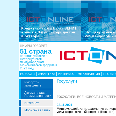
Кредитная карта Банка ЗЕНИТ
вошла в 9 лучших продуктов
Infobip признан 
в октябре
SMS вендором 20
ЦИФРЫ ГОВОРЯТ
51 страна
приняла участие в
Петербургском
международном
экономическом форуме в
2022 году
НОВОСТИ
АНАЛИТИКА
ИНТЕРВЬЮ
МЕРОПРИЯТИЯ
ПРОЕКТ
Госуслуги
Импорто­
Замещение
Автоматизация
Промышленности
ГОСУСЛУГИ:
ВСЕ НОВОСТИ И МАТЕР
Интернет
22.11.2021
Минтруд одобрил предложения регион
Мобильная связь
услуг в проактивный формат
(Новости)