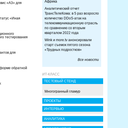
Африка
вис «А3» для
Аналитический отчет
ТрансТелеКома: в 5 раз возросло
татус «Иная
количество DDoS-атак на
телекоммуникационную отрасль
по сравнению со вторым
кварталом 2022 года
ционного
ого тестирования
Wink и more.tv анонсировали
старт съемок пятого сезона
«Трудных подростков»
антов для
Все новости
тформе обратной
ИТ-КЛАСС
ТЕСТОВЫЙ СТЕНД
к
Многогранный гламур
ПРОЕКТЫ
ИНТЕРВЬЮ
АНАЛИТИКА