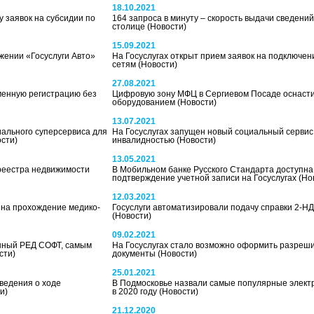
18.10.2021
 заявок на субсидии по
164 запроса в минуту – скорость выдачи сведений
столице
(Новости)
15.09.2021
жении «Госуслуги Авто»
На Госуслугах открыт прием заявок на подключен
сетям
(Новости)
27.08.2021
менную регистрацию без
Цифровую зону МФЦ в Сергиевом Посаде оснаст
оборудованием
(Новости)
13.07.2021
иального суперсервиса для
На Госуслугах запущен новый социальный сервис
ости)
инвалидностью
(Новости)
13.05.2021
среестра недвижимости
В Мобильном банке Русского Стандарта доступна
подтверждение учетной записи на Госуслугах
(Но
12.03.2021
 на прохождение медико-
Госуслуги автоматизировали подачу справки 2-НД
(Новости)
09.02.2021
нный РЕД СОФТ, самым
На Госуслугах стало возможно оформить разреш
сти)
документы
(Новости)
25.01.2021
сведения о ходе
В Подмосковье назвали самые популярные электр
и)
в 2020 году
(Новости)
21.12.2020