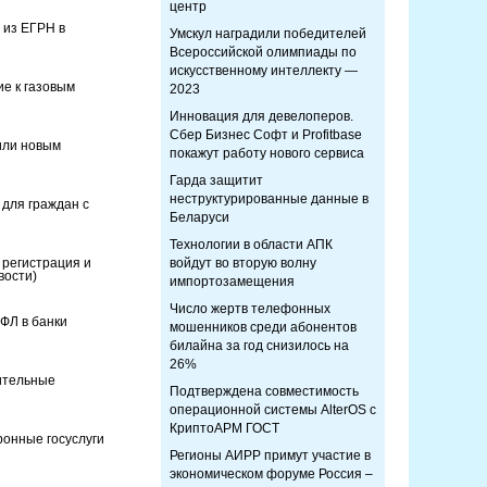
центр
 из ЕГРН в
Умскул наградили победителей
Всероссийской олимпиады по
искусственному интеллекту —
ие к газовым
2023
Инновация для девелоперов.
Сбер Бизнес Софт и Profitbase
или новым
покажут работу нового сервиса
Гарда защитит
неструктурированные данные в
 для граждан с
Беларуси
Технологии в области АПК
 регистрация и
войдут во вторую волну
вости)
импортозамещения
Число жертв телефонных
ФЛ в банки
мошенников среди абонентов
билайна за год снизилось на
26%
ительные
Подтверждена совместимость
операционной системы AlterOS с
КриптоАРМ ГОСТ
онные госуслуги
Регионы АИРР примут участие в
экономическом форуме Россия –