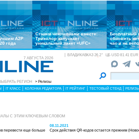
Станем чемпионами вместе:
Бесплатный 
лучшим A2P
Триколор запускает
обновить не
20 года
уникальный пакет «UFC»
час и не всп
ВЛАДИКАВКАЗ
26.2
°
ЦБ
USD 81.41 EUR 
7 АВГУСТА 2026
ВЫБРАТЬ РЕГИОН
> Релизы
Ы
IT КЛАСС
КОЛОНКА РЕДАКТОРА
IT РЕЙТИНГ
ТЕСТОВЫЙ СТЕНД
РЕЛИЗ
ИАЛЫ С ЭТИМ КЛЮЧЕВЫМ СЛОВОМ
08.11.2021
ов перевести еще больше
Срок действия QR-кодов остается прежним
(Ново