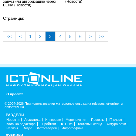
запустили авторизацию через
(Новости)
ЕСИА
(Новости)
Страницы:
<<
<
1
2
3
4
5
6
>
>>
О проекте
© 2004-2026 При использовании материалов ссылка на releases.ict-online.ru
обязательна
РАЗДЕЛЫ
Новости
Аналитика
Интервью
Мероприятия
Проекты
IT класс
Колонка редактора
IT рейтинг
ICT Life
Тестовый стенд
Фигура речи
Релизы
Видео
Фотогалерея
Инфографика
РУБРИКИ