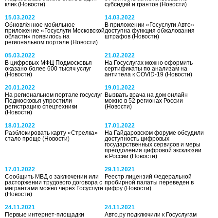
клик
(Новости)
субсидий и грантов
(Новости)
15.03.2022
14.03.2022
Обновлённое мобильное
В приложении «Госуслуги Авто»
приложение «Госуслуги Московской
доступна функция обжалования
области» появилось на
штрафов
(Новости)
региональном портале
(Новости)
05.03.2022
21.02.2022
В цифровых МФЦ Подмосковья
На Госуслугах можно оформить
оказано более 600 тысяч услуг
сертификаты по анализам на
(Новости)
антитела к COVID-19
(Новости)
20.01.2022
19.01.2022
На региональном портале госуслуг
Вызвать врача на дом онлайн
Подмосковья упростили
можно в 52 регионах России
регистрацию спецтехники
(Новости)
(Новости)
18.01.2022
17.01.2022
Разблокировать карту «Стрелка»
На Гайдаровском форуме обсудили
стало проще
(Новости)
доступность цифровых
государственных сервисов и меры
преодоления цифровой эксклюзии
в России
(Новости)
17.01.2022
29.11.2021
Сообщить МВД о заключении или
Реестр лицензий Федеральной
расторжении трудового договора с
пробирной палаты переведен в
мигрантами можно через Госуслуги
цифру
(Новости)
(Новости)
24.11.2021
24.11.2021
Первые интернет-площадки
Авто.ру подключили к Госуслугам