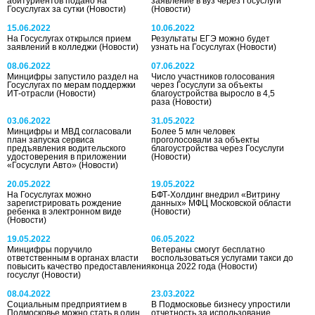
абитуриентов подано на
заявление в вуз через Госуслуги
Госуслугах за сутки
(Новости)
(Новости)
15.06.2022
10.06.2022
На Госуслугах открылся прием
Результаты ЕГЭ можно будет
заявлений в колледжи
(Новости)
узнать на Госуслугах
(Новости)
08.06.2022
07.06.2022
Минцифры запустило раздел на
Число участников голосования
Госуслугах по мерам поддержки
через Госуслуги за объекты
ИТ-отрасли
(Новости)
благоустройства выросло в 4,5
раза
(Новости)
03.06.2022
31.05.2022
Минцифры и МВД согласовали
Более 5 млн человек
план запуска сервиса
проголосовали за объекты
предъявления водительского
благоустройства через Госуслуги
удостоверения в приложении
(Новости)
«Госуслуги Авто»
(Новости)
20.05.2022
19.05.2022
На Госуслугах можно
БФТ-Холдинг внедрил «Витрину
зарегистрировать рождение
данных» МФЦ Московской области
ребенка в электронном виде
(Новости)
(Новости)
19.05.2022
06.05.2022
Минцифры поручило
Ветераны смогут бесплатно
ответственным в органах власти
воспользоваться услугами такси до
повысить качество предоставления
конца 2022 года
(Новости)
госуслуг
(Новости)
08.04.2022
23.03.2022
Социальным предприятием в
В Подмосковье бизнесу упростили
Подмосковье можно стать в один
отчетность за использование