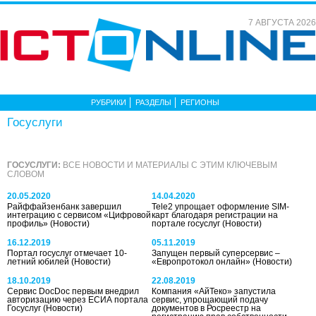
7 АВГУСТА 2026
РУБРИКИ
РАЗДЕЛЫ
РЕГИОНЫ
Госуслуги
ГОСУСЛУГИ:
ВСЕ НОВОСТИ И МАТЕРИАЛЫ С ЭТИМ КЛЮЧЕВЫМ
СЛОВОМ
20.05.2020
14.04.2020
Райффайзенбанк завершил
Tele2 упрощает оформление SIM-
интеграцию с сервисом «Цифровой
карт благодаря регистрации на
профиль»
(Новости)
портале госуслуг
(Новости)
16.12.2019
05.11.2019
Портал госуслуг отмечает 10-
Запущен первый суперсервис –
летний юбилей
(Новости)
«Европротокол онлайн»
(Новости)
18.10.2019
22.08.2019
Сервис DocDoc первым внедрил
Компания «АйТеко» запустила
авторизацию через ЕСИА портала
сервис, упрощающий подачу
Госуслуг
(Новости)
документов в Росреестр на