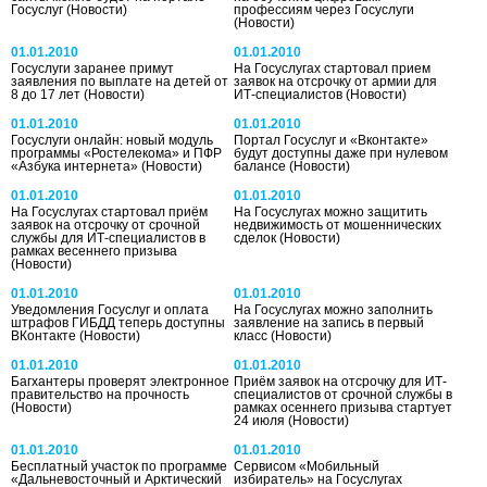
Госуслуг
(Новости)
профессиям через Госуслуги
(Новости)
01.01.2010
01.01.2010
Госуслуги заранее примут
На Госуслугах стартовал прием
заявления по выплате на детей от
заявок на отсрочку от армии для
8 до 17 лет
(Новости)
ИТ-специалистов
(Новости)
01.01.2010
01.01.2010
Госуслуги онлайн: новый модуль
Портал Госуслуг и «Вконтакте»
программы «Ростелекома» и ПФР
будут доступны даже при нулевом
«Азбука интернета»
(Новости)
балансе
(Новости)
01.01.2010
01.01.2010
На Госуслугах стартовал приём
На Госуслугах можно защитить
заявок на отсрочку от срочной
недвижимость от мошеннических
службы для ИТ-специалистов в
сделок
(Новости)
рамках весеннего призыва
(Новости)
01.01.2010
01.01.2010
Уведомления Госуслуг и оплата
На Госуслугах можно заполнить
штрафов ГИБДД теперь доступны
заявление на запись в первый
ВКонтакте
(Новости)
класс
(Новости)
01.01.2010
01.01.2010
Багхантеры проверят электронное
Приём заявок на отсрочку для ИТ-
правительство на прочность
специалистов от срочной службы в
(Новости)
рамках осеннего призыва стартует
24 июля
(Новости)
01.01.2010
01.01.2010
Бесплатный участок по программе
Сервисом «Мобильный
«Дальневосточный и Арктический
избиратель» на Госуслугах