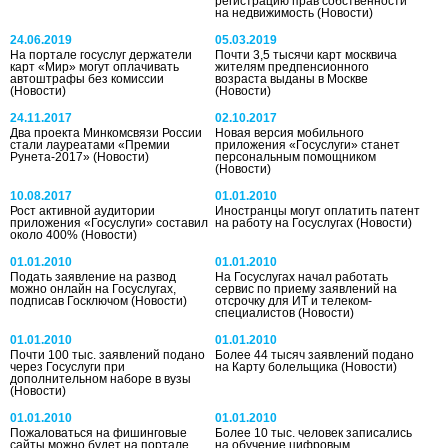
регистрацию прав собственности
на недвижимость
(Новости)
24.06.2019
05.03.2019
На портале госуслуг держатели
Почти 3,5 тысячи карт москвича
карт «Мир» могут оплачивать
жителям предпенсионного
автоштрафы без комиссии
возраста выданы в Москве
(Новости)
(Новости)
24.11.2017
02.10.2017
Два проекта Минкомсвязи России
Новая версия мобильного
стали лауреатами «Премии
приложения «Госуслуги» станет
Рунета-2017»
(Новости)
персональным помощником
(Новости)
10.08.2017
01.01.2010
Рост активной аудитории
Иностранцы могут оплатить патент
приложения «Госуслуги» составил
на работу на Госуслугах
(Новости)
около 400%
(Новости)
01.01.2010
01.01.2010
Подать заявление на развод
На Госуслугах начал работать
можно онлайн на Госуслугах,
сервис по приему заявлений на
подписав Госключом
(Новости)
отсрочку для ИТ и телеком-
специалистов
(Новости)
01.01.2010
01.01.2010
Почти 100 тыс. заявлений подано
Более 44 тысяч заявлений подано
через Госуслуги при
на Карту болельщика
(Новости)
дополнительном наборе в вузы
(Новости)
01.01.2010
01.01.2010
Пожаловаться на фишинговые
Более 10 тыс. человек записались
сайты можно будет на портале
на обучение цифровым