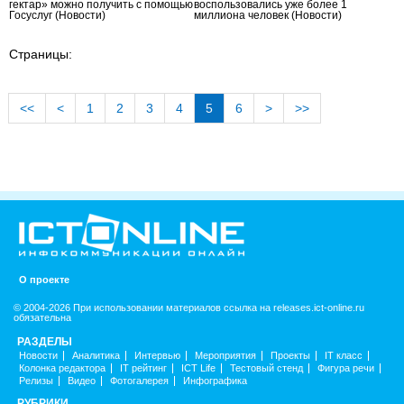
гектар» можно получить с помощью
воспользовались уже более 1
Госуслуг
(Новости)
миллиона человек
(Новости)
Страницы:
<<
<
1
2
3
4
5
6
>
>>
О проекте
© 2004-2026 При использовании материалов ссылка на releases.ict-online.ru
обязательна
РАЗДЕЛЫ
Новости
Аналитика
Интервью
Мероприятия
Проекты
IT класс
Колонка редактора
IT рейтинг
ICT Life
Тестовый стенд
Фигура речи
Релизы
Видео
Фотогалерея
Инфографика
РУБРИКИ