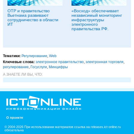
ОТР и правительство
«Восход» обеспечивает
Вьетнама развивают
независимый мониторинг
сотрудничество в области
инфраструктуры
ИТ
электронного
правительства РФ.
Тематики:
Регулирование
,
Web
Ключевые слова:
электронное правительство
,
электронная торговля
,
регулирование
,
Госуслуги
,
Минцифры
А ЗНАЕТЕ ЛИ ВЫ, ЧТО:
О проекте
© 2004-2026 При использовании материалов ссылка на releases.ict-online.ru
обязательна