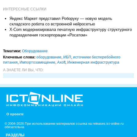
ИНТЕРЕСНЫЕ ССЫЛКИ
Яндекс Маркет представил Роборуку — новую модель
складского робота со встроенной нейросетью
X-Com модернизировала печатную инфраструктуру структурного
подразделения госкорпорации «Росатом»
Тематики:
Оборудование
Ключевые слова:
оборудование
,
ИБП
,
источники бесперебойного
питания
,
Импорто­замещение
,
Axoft
,
Инженерная инфраструктура
А ЗНАЕТЕ ЛИ ВЫ, ЧТО:
О проекте
© 2004-2026 При использовании материалов ссылка на releases.ict-online.ru
обязательна
РАЗДЕЛЫ