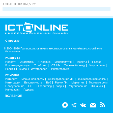
А ЗНАЕТЕ ЛИ ВЫ, ЧТО:
О проекте
© 2004-2026 При использовании материалов ссылка на releases.ict-online.ru
обязательна
РАЗДЕЛЫ
Новости
Аналитика
Интервью
Мероприятия
Проекты
IT класс
Колонка редактора
IT рейтинг
ICT Life
Тестовый стенд
Фигура речи
Релизы
Видео
Фотогалерея
Инфографика
РУБРИКИ
Интернет
Мобильная связь
CIO/Управление ИТ
Фиксированная связь
Интеграция
Безопасность
Веб
Рынок ПК
Маркетинг
Торговые сети
Оборудование
ПО
Outsourcing
Кадры
Регулирование
Финансы
Инновации
Гаджеты
ПОЛЕЗНОЕ