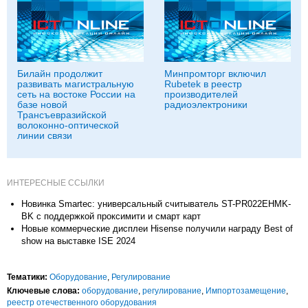
Билайн продолжит
Минпромторг включил
развивать магистральную
Rubetek в реестр
сеть на востоке России на
производителей
базе новой
радиоэлектроники
Трансъевразийской
волоконно-оптической
линии связи
ИНТЕРЕСНЫЕ ССЫЛКИ
Новинка Smartec: универсальный считыватель ST-PR022EHMK-
BK с поддержкой проксимити и смарт карт
Новые коммерческие дисплеи Hisense получили награду Best of
show на выставке ISE 2024
Тематики:
Оборудование
,
Регулирование
Ключевые слова:
оборудование
,
регулирование
,
Импорто­замещение
,
реестр отечественного оборудования