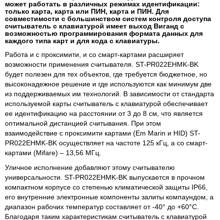
может работать в различных режимах идентификации:
только карта, карта или ПИН, карта и ПИН. Для
совместимости с большинством систем контроля доступа
считыватель с клавиатурой имеет выход Виганд с
возможностью программирования формата данных для
каждого типа карт и для кода с клавиатуры.
Работа и с проксимити, и со смарт-картами расширяет
возможности применения считывателя. ST-PR022EHMK-BK
будет полезен для тех объектов, где требуется бюджетное, но
высоконадежное решение и где используются как минимум две
из поддерживаемых им технологий. В зависимости от стандарта
используемой карты считыватель с клавиатурой обеспечивает
ее идентификацию на расстоянии от 3 до 8 см, что является
оптимальной дистанцией считывания. При этом
взаимодействие с проксимити картами (Em Marin и HID) ST-
PR022EHMK-BK осуществляет на частоте 125 кГц, а со смарт-
картами (Mifare) – 13,56 МГц.
Уличное исполнение добавляют этому считывателю
универсальности. ST-PR022EHMK-BK выпускается в прочном
компактном корпусе со степенью климатической защиты IP66,
его внутренние электронные компоненты залиты компаундом, а
диапазон рабочих температур составляет от -40° до +60°С.
Благодаря таким характеристикам считыватель с клавиатурой