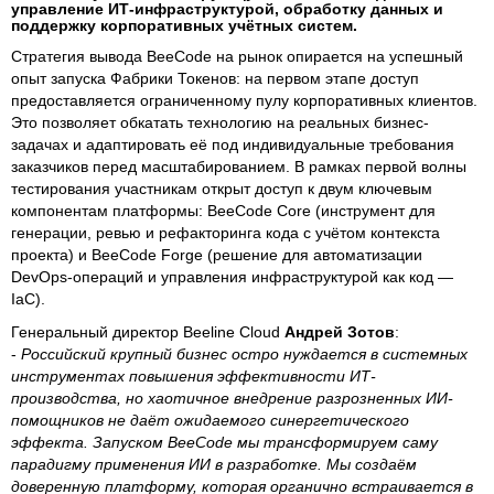
управление ИТ-инфраструктурой, обработку данных и
поддержку корпоративных учётных систем.
Стратегия вывода BeeCode на рынок опирается на успешный
опыт запуска Фабрики Токенов: на первом этапе доступ
предоставляется ограниченному пулу корпоративных клиентов.
Это позволяет обкатать технологию на реальных бизнес-
задачах и адаптировать её под индивидуальные требования
заказчиков перед масштабированием. В рамках первой волны
тестирования участникам открыт доступ к двум ключевым
компонентам платформы: BeeCode Core (инструмент для
генерации, ревью и рефакторинга кода с учётом контекста
проекта) и BeeCode Forge (решение для автоматизации
DevOps-операций и управления инфраструктурой как код —
IaC).
Генеральный директор Beeline Cloud
Андрей Зотов
:
-
Российский крупный бизнес остро нуждается в системных
инструментах повышения эффективности ИТ-
производства, но хаотичное внедрение разрозненных ИИ-
помощников не даёт ожидаемого синергетического
эффекта. Запуском BeeCode мы трансформируем саму
парадигму применения ИИ в разработке. Мы создаём
доверенную платформу, которая органично встраивается в