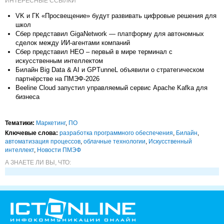
ИНТЕРЕСНЫЕ ССЫЛКИ
VK и ГК «Просвещение» будут развивать цифровые решения для
школ
Сбер представил GigaNetwork — платформу для автономных
сделок между ИИ-агентами компаний
Сбер представил НЕО – первый в мире терминал с
искусственным интеллектом
Билайн Big Data & AI и GPTunneL объявили о стратегическом
партнёрстве на ПМЭФ-2026
Beeline Cloud запустил управляемый сервис Apache Kafka для
бизнеса
Тематики:
Маркетинг
,
ПО
Ключевые слова:
разработка программного обеспечения
,
Билайн
,
автоматизация процессов
,
облачные технологии
,
Искусственный
интеллект
,
Новости ПМЭФ
А ЗНАЕТЕ ЛИ ВЫ, ЧТО: