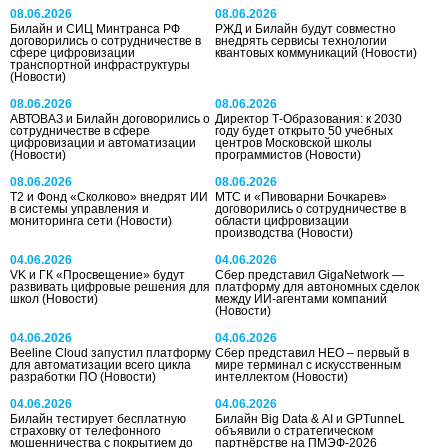
08.06.2026
08.06.2026
Билайн и СИЦ Минтранса РФ
РЖД и Билайн будут совместно
договорились о сотрудничестве в
внедрять сервисы технологии
сфере цифровизации
квантовых коммуникаций
(Новости)
транспортной инфраструктуры
(Новости)
08.06.2026
08.06.2026
АВТОВАЗ и Билайн договорились о
Директор Т-Образования: к 2030
сотрудничестве в сфере
году будет открыто 50 учебных
цифровизации и автоматизации
центров Московской школы
(Новости)
программистов
(Новости)
08.06.2026
08.06.2026
T2 и Фонд «Сколково» внедрят ИИ
МТС и «Пивоварни Бочкарев»
в системы управления и
договорились о сотрудничестве в
мониторинга сети
(Новости)
области цифровизации
производства
(Новости)
04.06.2026
04.06.2026
VK и ГК «Просвещение» будут
Сбер представил GigaNetwork —
развивать цифровые решения для
платформу для автономных сделок
школ
(Новости)
между ИИ-агентами компаний
(Новости)
04.06.2026
04.06.2026
Beeline Cloud запустил платформу
Сбер представил НЕО – первый в
для автоматизации всего цикла
мире терминал с искусственным
разработки ПО
(Новости)
интеллектом
(Новости)
04.06.2026
04.06.2026
Билайн тестирует бесплатную
Билайн Big Data & AI и GPTunneL
страховку от телефонного
объявили о стратегическом
мошенничества с покрытием до
партнёрстве на ПМЭФ-2026