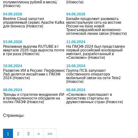
полумиллиона рублей в месяц
(Новости)
(Новости)
04.06.2026
04.06.2026
Beeline Cloud запустил
Билайн продолжит развивать
управляемый сервис Apache Kafka
магистральную сеть на востоке
для бизнеса
(Новости)
России на базе новой
Трансъевразийской волоконно-
оптической линии связи
(Новости)
03.06.2026
11.06.2024
Рекламная выручка RUTUBE в I
На ПМЭФ-2024 был представлен
квартале 2026 года выросла почти
первый российский кохлеарный
в три раза
(Новости)
имплант, разработанный в
«Сколково»
(Новости)
10.06.2024
10.06.2024
Развитие ИИ в России: Перфоманс
Группа ПСБ запускает
Лаб делится инсайтами с ПМЭФ
собственного оператора
2024
(Новости)
мобильной связи на сети Tele2
(Новости)
08.06.2024
08.06.2024
Тренды и стратегии внедрения ИИ
«Сколково» приглашает в
в промышленности обсудили на
экосистему стартапы из
полях ПМЭФ
(Новости)
дружественных стран
(Новости)
Страницы:
1
2
3
>
>>