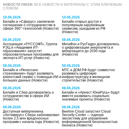
НОВОСТИ ПМЭФ:
ВСЕ НОВОСТИ И МАТЕРИАЛЫ С ЭТИМ КЛЮЧЕВЫМ
СЛОВОМ
10.06.2026
10.06.2026
Билайн и «Сферус» заключили
Билайн открыл доступ к
соглашение о сотрудничестве в
популярным зарубежным
сфере 360°-технологий
(Новости)
сервисам, ушедшим из РФ
(Новости)
08.06.2026
08.06.2026
Ассоциация «РУССОФТ», Группа
МегаФон и РусГидро договорились
РЭЦ и «Академия ИТ-
о цифровизации энергоучёта и
образования» запустят
киберзащите до 2030 года
образовательные программы для
(Новости)
экспорта ИТ-услуг
(Новости)
08.06.2026
08.06.2026
Билайн и «Ренессанс
МТС и ДОМ.РФ будут совместно
страхование» будут развивать
развивать цифровую
клиентский сервис с помощью ИИ и
инфраструктуру в жилищном
больших данных
(Новости)
строительстве
(Новости)
08.06.2026
08.06.2026
Билайн и Сбер договорились о
Билайн и «Арнест ЮниРусь» будут
сотрудничестве в сфере ИИ
вместе развивать социально
(Новости)
значимые проекты
(Новости)
08.06.2026
08.06.2026
Доступная кибергигиена:
Beeline Cloud запустил Cloud
«Антивирус» Сбера заблокировал
Security Center — единую
более 2,5 млн вредоносных
экосистему для управления
программ с начала года
(Новости)
информационной безопасностью
бизнеса
(Новости)