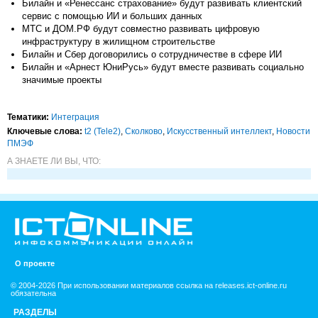
Билайн и «Ренессанс страхование» будут развивать клиентский
сервис с помощью ИИ и больших данных
МТС и ДОМ.РФ будут совместно развивать цифровую
инфраструктуру в жилищном строительстве
Билайн и Сбер договорились о сотрудничестве в сфере ИИ
Билайн и «Арнест ЮниРусь» будут вместе развивать социально
значимые проекты
Тематики:
Интеграция
Ключевые слова:
t2 (Tele2)
,
Сколково
,
Искусственный интеллект
,
Новости
ПМЭФ
А ЗНАЕТЕ ЛИ ВЫ, ЧТО:
О проекте
© 2004-2026 При использовании материалов ссылка на releases.ict-online.ru
обязательна
РАЗДЕЛЫ