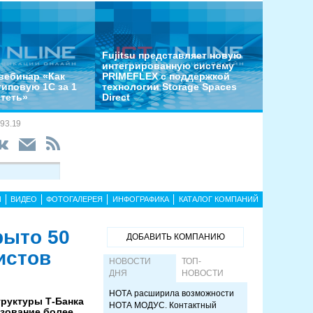
Fujitsu представляет новую
интегрированную систему
вебинар «Как
PRIMEFLEX с поддержкой
типовую 1С за 1
технологии Storage Spaces
отеть»
Direct
93.19
Ы
ВИДЕО
ФОТОГАЛЕРЕЯ
ИНФОГРАФИКА
КАТАЛОГ КОМПАНИЙ
рыто 50
ДОБАВИТЬ КОМПАНИЮ
истов
НОВОСТИ
ТОП-
ДНЯ
НОВОСТИ
НОТА расширила возможности
руктуры Т-Банка
НОТА МОДУС. Контактный
азование более