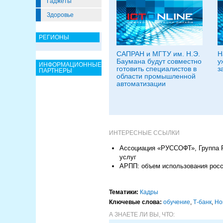
Гаджеты
Здоровье
РЕГИОНЫ
САПРАН и МГТУ им. Н.Э.
Н
Баумана будут совместно
у
ИНФОРМАЦИОННЫЕ
готовить специалистов в
з
ПАРТНЕРЫ
области промышленной
автоматизации
ИНТЕРЕСНЫЕ ССЫЛКИ
Ассоциация «РУССОФТ», Группа Р
услуг
АРПП: объем использования росс
Тематики:
Кадры
Ключевые слова:
обучение
,
Т-банк
,
Но
А ЗНАЕТЕ ЛИ ВЫ, ЧТО: