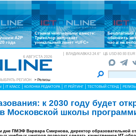
Станем чемпионами вместе:
Бесплатный 
лучшим A2P
Триколор запускает
обновить не
20 года
уникальный пакет «UFC»
час и не всп
ВЛАДИКАВКАЗ
24.6
°
ЦБ
USD 80.93 EUR 
6 АВГУСТА 2026
ВЫБРАТЬ РЕГИОН
> Релизы
Ы
IT КЛАСС
КОЛОНКА РЕДАКТОРА
IT РЕЙТИНГ
ТЕСТОВЫЙ СТЕНД
РЕЛИЗ
зования: к 2030 году будет отк
в Московской школы программ
м дне ПМЭФ Варвара Смирнова, директор образовательной ст
вых учебных центров позволит сделать качественное ИТ-обр