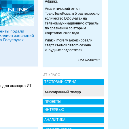
Африка
Аналитический отчет
ТрансТелеКома: в 5 раз возросло
количество DDoS-атак на
телекоммуникационную отрасль
по сравнению со вторым
енты подали
кварталом 2022 года
иллион заявлений
а Госуслугах
Wink и more.tv анонсировали
старт съемок пятого сезона
«Трудных подростков»
Все новости
ИТ-КЛАСС
ТЕСТОВЫЙ СТЕНД
 для экспорта ИТ-
Многогранный гламур
ПРОЕКТЫ
ИНТЕРВЬЮ
АНАЛИТИКА