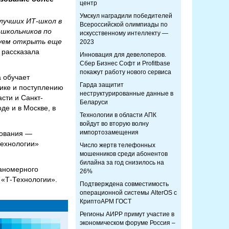
центр
Умскул наградили победителей
 лучших ИТ-школ в
Всероссийской олимпиады по
 школьников по
искусственному интеллекту —
руем открыть еще
2023
 рассказала
Инновация для девелоперов.
Сбер Бизнес Софт и Profitbase
покажут работу нового сервиса
 обучает
Гарда защитит
ике и поступлению
неструктурированные данные в
сти и Санкт-
Беларуси
де и в Москве, в
Технологии в области АПК
войдут во вторую волну
импортозамещения
зования —
Технологии»
Число жертв телефонных
мошенников среди абонентов
билайна за год снизилось на
ланомерного
26%
 «Т-Технологии».
Подтверждена совместимость
операционной системы AlterOS с
КриптоАРМ ГОСТ
Регионы АИРР примут участие в
экономическом форуме Россия –