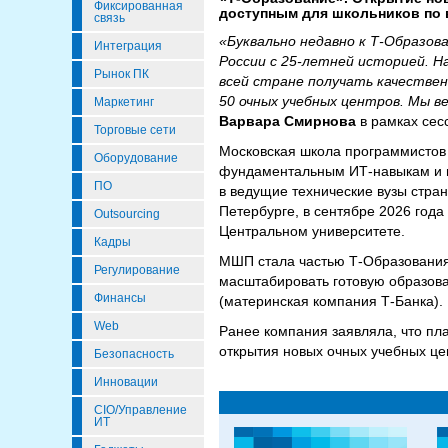
Фиксированная
доступным для школьников по 
связь
«Буквально недавно к Т-Образов
Интеграция
России с 25-летней историей. Н
Рынок ПК
всей стране получать качествен
50 очных учебных центров. Мы в
Маркетинг
Варвара Смирнова
в рамках сесс
Торговые сети
Московская школа программистов 
Оборудование
фундаментальным ИТ-навыкам и г
ПО
в ведущие технические вузы стран
Петербурге, в сентябре 2026 года
Outsourcing
Центральном университете.
Кадры
МШП стала частью Т-Образования
Регулирование
масштабировать готовую образов
Финансы
(материнская компания Т-Банка).
Web
Ранее компания заявляла, что пл
открытия новых очных учебных це
Безопасность
Инновации
CIO/Управление
ИТ