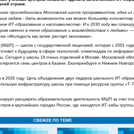
всей стране.
анию присоединилась Московская школа программистов, одна из
аша задача - дать возможность как можно большему количеству
ное ИТ-образование и наставничество. И к 2030 году мы плани
ерим именно в очное образование и взаимодействие с людьми»
—
ии «Молодость как актив: рестарт экономики».
(МШП) — школа с государственной лицензией, которая с 2001 года
отовит к будущему в сфере технологий, олимпиадам по информат
ы. Сегодня у школы 19 очных отделений в Москве, Московской обла
 откроется семь центров в Казани, Екатеринбурге и Нижнем Новгоро
 в 2026 году. Цель объединения двух лидеров школьного ИТ-обра
ательную инфраструктуру школы при помощи ресурсов группы «Т-
анирует расширять образовательную деятельность МШП за счет п
нтров в крупнейших городах России, где находятся ИТ-хабы группы
СВЕЖЕЕ ПО ТЕМЕ