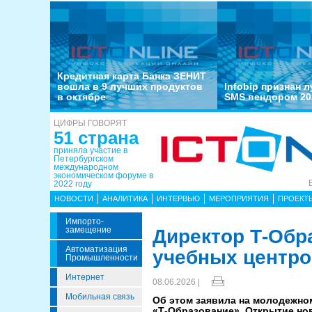
Кредитная карта Банка ЗЕНИТ
вошла в 9 лучших продуктов
Infobip признан 
в октябре
SMS вендором 20
ЦИФРЫ ГОВОРЯТ
51 страна
приняла участие в
Петербургском
международном
экономическом форуме в
2022 году
НОВОСТИ
АНАЛИТИКА
ИНТЕРВЬЮ
МЕРОПРИЯТИЯ
ПРОЕКТ
Импорто­
Замещение
Директор Т-Обра
Автоматизация
учебных центро
Промышленности
Интернет
08.06.2026 |
Мобильная связь
Об этом заявила на молодежно
«Т-Образование». Открытие но