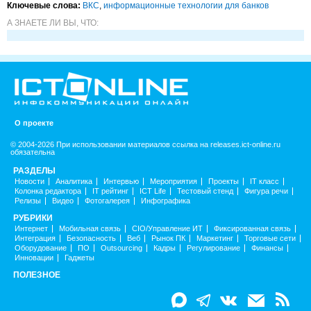
Ключевые слова:
ВКС
,
информационные технологии для банков
А ЗНАЕТЕ ЛИ ВЫ, ЧТО:
О проекте
© 2004-2026 При использовании материалов ссылка на releases.ict-online.ru
обязательна
РАЗДЕЛЫ
Новости
Аналитика
Интервью
Мероприятия
Проекты
IT класс
Колонка редактора
IT рейтинг
ICT Life
Тестовый стенд
Фигура речи
Релизы
Видео
Фотогалерея
Инфографика
РУБРИКИ
Интернет
Мобильная связь
CIO/Управление ИТ
Фиксированная связь
Интеграция
Безопасность
Веб
Рынок ПК
Маркетинг
Торговые сети
Оборудование
ПО
Outsourcing
Кадры
Регулирование
Финансы
Инновации
Гаджеты
ПОЛЕЗНОЕ