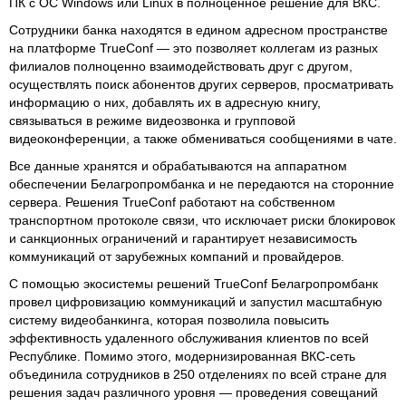
ПК с ОС Windows или Linux в полноценное решение для ВКС.
Сотрудники банка находятся в едином адресном пространстве
на платформе TrueConf — это позволяет коллегам из разных
филиалов полноценно взаимодействовать друг с другом,
осуществлять поиск абонентов других серверов, просматривать
информацию о них, добавлять их в адресную книгу,
связываться в режиме видеозвонка и групповой
видеоконференции, а также обмениваться сообщениями в чате.
Все данные хранятся и обрабатываются на аппаратном
обеспечении Белагропромбанка и не передаются на сторонние
сервера. Решения TrueConf работают на собственном
транспортном протоколе связи, что исключает риски блокировок
и санкционных ограничений и гарантирует независимость
коммуникаций от зарубежных компаний и провайдеров.
С помощью экосистемы решений TrueConf Белагропромбанк
провел цифровизацию коммуникаций и запустил масштабную
систему видеобанкинга, которая позволила повысить
эффективность удаленного обслуживания клиентов по всей
Республике. Помимо этого, модернизированная ВКС-сеть
объединила сотрудников в 250 отделениях по всей стране для
решения задач различного уровня — проведения совещаний