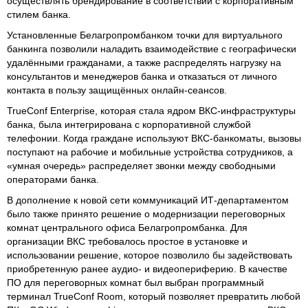
осуществлять брендирование в соответствии с корпоративным
стилем банка.
Установленные Белагропромбанком точки для виртуального
банкинга позволили наладить взаимодействие с географически
удалёнными гражданами, а также распределять нагрузку на
консультантов и менеджеров банка и отказаться от личного
контакта в пользу защищённых онлайн-сеансов.
TrueConf Enterprise, которая стала ядром ВКС-инфраструктуры
банка, была интегрирована с корпоративной службой
телефонии. Когда граждане используют ВКС-банкоматы, вызовы
поступают на рабочие и мобильные устройства сотрудников, а
«‎умная очередь» распределяет звонки между свободными
операторами банка.
В дополнение к новой сети коммуникаций ИТ-департаментом
было также принято решение о модернизации переговорных
комнат центрального офиса Белагропромбанка. Для
организации ВКС требовалось простое в установке и
использовании решение, которое позволило бы задействовать
приобретенную ранее аудио- и видеопериферию. В качестве
ПО для переговорных комнат был выбран программный
терминал TrueConf Room, который позволяет превратить любой