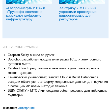
«Газпромнефть ИТО» и
Хантфлоу и МТС Линк
«Труконф» совместно
упростили проведение
развивают цифровую
видеоинтервью для
инфраструктуру
рекрутеров
ИНТЕРЕСНЫЕ ССЫЛКИ
Стартап Sellty вышел за рубеж
Docrobot разработал модуль интеграции 1C для электронного
путевого листа
Yandex Cloud представила новые голоса для синтеза речи в
контакт-центрах
Сеченовский университет, Yandex Cloud и Beltel Datanomics
создали облачную платформу медицинских данных для изучения
с помощью ИИ новых методик лечения
ВШМ СПбГУ и МТС Линк создали edtech-решение для гибридных
аудиторий
Тематики:
Интеграция