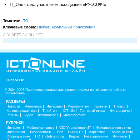
IT_One стала участником ассоциации «РУССОФТ»
Тематики:
ПО
Ключевые слова:
Huawei
,
мобильные приложения
А ЗНАЕТЕ ЛИ ВЫ, ЧТО:
О проекте
© 2004-2026 При использовании материалов ссылка на releases.ict-online.ru
обязательна
РАЗДЕЛЫ
Новости
Аналитика
Интервью
Мероприятия
Проекты
IT класс
Колонка редактора
IT рейтинг
ICT Life
Тестовый стенд
Фигура речи
Релизы
Видео
Фотогалерея
Инфографика
РУБРИКИ
Интернет
Мобильная связь
CIO/Управление ИТ
Фиксированная связь
Интеграция
Безопасность
Веб
Рынок ПК
Маркетинг
Торговые сети
Оборудование
ПО
Outsourcing
Кадры
Регулирование
Финансы